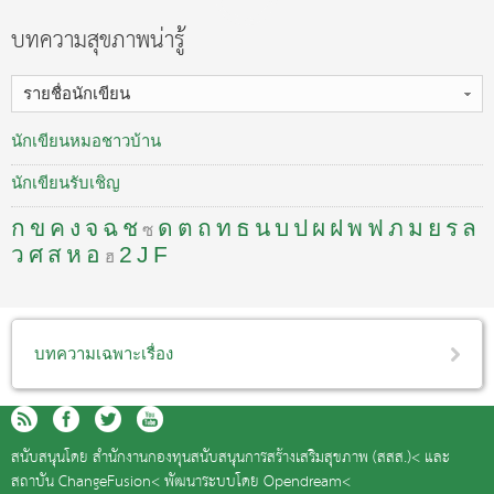
บทความสุขภาพน่ารู้
รายชื่อนักเขียน
นักเขียนหมอชาวบ้าน
นักเขียนรับเชิญ
ก
ข
ค
ง
จ
ฉ
ช
ด
ต
ถ
ท
ธ
น
บ
ป
ผ
ฝ
พ
ฟ
ภ
ม
ย
ร
ล
ซ
ว
ศ
ส
ห
อ
2
J
F
ฮ
บทความเฉพาะเรื่อง
สนับสนุนโดย
สำนักงานกองทุนสนับสนุนการสร้างเสริมสุขภาพ (สสส.)<
และ
สถาบัน ChangeFusion<
พัฒนาระบบโดย
Opendream<