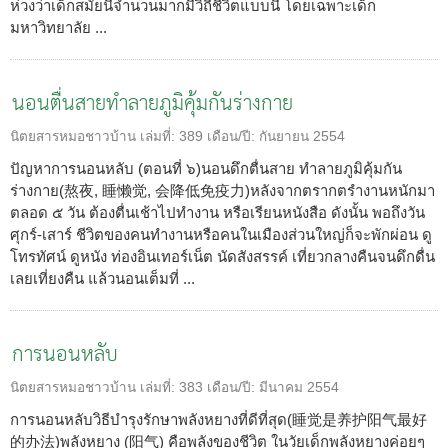
ห่วงว่าเด็กสมัยนี้จำนวนมากมีวิถีชีวิตแบบนี้ โดยเฉพาะเด็ก
มหาวิทยาลัย ...
นอนตื่นสายทำลายภูมิคุ้มกันร่างกาย
นิตยสารหมอชาวบ้าน
เล่มที่:
389
เดือน/ปี:
กันยายน 2554
ปัญหาการนอนหลับ (ตอนที่ ๖)นอนดึกตื่นสาย ทำลายภูมิคุ้มกัน
ร่างกาย(熬夜, 睡懒觉, 会降低免疫力)หลังจากตรากตรำงานหนักมา
ตลอด ๕ วัน ต้องตื่นเช้าไปทำงาน หรือเรียนหนังสือ ดังนั้น พอถึงวัน
ศุกร์-เสาร์ ชีวิตของคนทำงานหรือคนในเมืองส่วนใหญ่ก็จะพักผ่อน ดู
โทรทัศน์ ดูหนัง ท่องอินเทอร์เน็ต นัดสังสรรค์ เที่ยวกลางคืนจนดึกดื่น
เลยเที่ยงคืน แล้วนอนเต็มที่ ...
การนอนหลับ
นิตยสารหมอชาวบ้าน
เล่มที่:
383
เดือน/ปี:
มีนาคม 2554
การนอนหลับวิธีบำรุงรักษาพลังหยางที่ดีที่สุด(睡觉是养护阳气最好
的办法)พลังหยาง (阳气) คือพลังของชีวิต ในวัยเด็กพลังหยางค่อยๆ