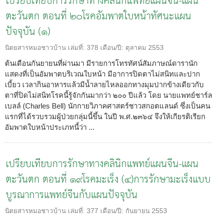
เปรียบเทียบการรักษาทางคลินิกแพทย์แผนจีน-แผน
ตะวันตก ตอนที่ ๒๐โรคอัมพาตใบหน้าทัศนะแผน
ปัจจุบัน (๑)
นิตยสารหมอชาวบ้าน
เล่มที่:
378
เดือน/ปี:
ตุลาคม 2553
ต้นเดือนกันยายนที่ผ่านมา มีรายการโทรทัศน์สัมภาษณ์ดารานัก
แสดงที่เป็นอัมพาตบริเวณใบหน้า มีอาการปิดตาไม่สนิทและปาก
เบี้ยว เวลากินอาหารแล้วมีน้ำลายไหลออกทางมุมปากข้างเดียวกับ
ตาที่ปิดไม่สนิทโรคนี้รู้จักกันมากว่า ๒๐๐ ปีแล้ว โดย นายแพทย์ชาร์ล
เบลล์ (Charles Bell) นักกายวิภาคศาสตร์ชาวสกอตแลนด์ ซึ่งเป็นคน
แรกที่ได้รวบรวมผู้ป่วยกลุ่มนี้ขึ้น ในปี พ.ศ.๒๓๖๔ จึงให้เกียรติเรียก
อัมพาตใบหน้าประเภทนี้ว่า ...
เปรียบเทียบการรักษาทางคลินิกแพทย์แผนจีน-แผน
ตะวันตก ตอนที่ ๑๙โรคมะเร็ง (๔)การรักษามะเร็งแบบ
บูรณาการแพทย์จีนกับแผนปัจจุบัน
นิตยสารหมอชาวบ้าน
เล่มที่:
377
เดือน/ปี:
กันยายน 2553