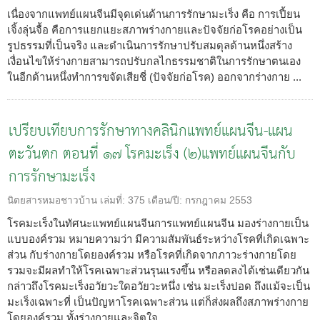
เนื่องจากแพทย์แผนจีนมีจุดเด่นด้านการรักษามะเร็ง คือ การเปี้ยน
เจิ้งลุ่นจื้อ คือการแยกแยะสภาพร่างกายและปัจจัยก่อโรคอย่างเป็น
รูปธรรมที่เป็นจริง และดำเนินการรักษาปรับสมดุลด้านหนึ่งสร้าง
เงื่อนไขให้ร่างกายสามารถปรับกลไกธรรมชาติในการรักษาตนเอง
ในอีกด้านหนึ่งทำการขจัดเสียชี่ (ปัจจัยก่อโรค) ออกจากร่างกาย ...
เปรียบเทียบการรักษาทางคลินิกแพทย์แผนจีน-แผน
ตะวันตก ตอนที่ ๑๗ โรคมะเร็ง (๒)แพทย์แผนจีนกับ
การรักษามะเร็ง
นิตยสารหมอชาวบ้าน
เล่มที่:
375
เดือน/ปี:
กรกฎาคม 2553
โรคมะเร็งในทัศนะแพทย์แผนจีนการแพทย์แผนจีน มองร่างกายเป็น
แบบองค์รวม หมายความว่า มีความสัมพันธ์ระหว่างโรคที่เกิดเฉพาะ
ส่วน กับร่างกายโดยองค์รวม หรือโรคที่เกิดจากภาวะร่างกายโดย
รวมจะมีผลทำให้โรคเฉพาะส่วนรุนแรงขึ้น หรือลดลงได้เช่นเดียวกัน
กล่าวถึงโรคมะเร็งอวัยวะใดอวัยวะหนึ่ง เช่น มะเร็งปอด ถึงแม้จะเป็น
มะเร็งเฉพาะที่ เป็นปัญหาโรคเฉพาะส่วน แต่ก็ส่งผลถึงสภาพร่างกาย
โดยองค์รวม ทั้งร่างกายและจิตใจ ...