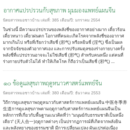
อากาศแปรปรวนกับสุขภาพ มุมมองแพทย์แผนจีน
นิตยสารหมอชาวบ้าน
เล่มที่:
385
เดือน/ปี:
มกราคม 2554
ในช่วงนี้ มีความแปรปรวนของพลังชี่ของอากาศอย่างมาก เดี๋ยวร้อน
เดี๋ยวหนาว เดี๋ยวฝนตก โอกาสที่คนจะเกิดโรคจากพลังชี่ของอากาศ
มากเกินไป หรือที่เรียกว่าเสียชี่ (邪气) หรือหยินชี่ (淫气) ซึ่งเป็นผล
จากปัจจัยของตัวอากาศเอง และการปรับสมดุลของร่างกายบางครั้ง
พลังชี่ที่แปรปรวนอาจจะไม่ใช่เสียชี่ (邪气) สำหรับคนหนึ่ง แต่คนที่
ร่างกายปรับตัวไม่ได้ ทำให้เกิดโรค ก็ถือว่าเป็นเสียชี่ (邪气) ...
๑๐ ข้อดูแลสุขภาพฤดูหนาวศาสตร์แพทย์จีน
นิตยสารหมอชาวบ้าน
เล่มที่:
380
เดือน/ปี:
ธันวาคม 2553
วิถีการดูแลสุขภาพฤดูหนาวกับศาสตร์การแพทย์แผนจีน 中医冬季养
生道การดูแลสุขภาพตามฤดูกาลกับศาสตร์การแพทย์แผนจีนเป็น
หลักการที่เกี่ยวกับพื้นฐานแนวคิดที่ว่า “มนุษย์กับธรรมชาติเป็นหนึ่ง
เดียว” (天人合一)ฤดูกาลต่างๆ เป็นปรากฏการณ์ที่เกิดจากพลังยิน
และพลังหยางของธรรมชาติ มีการเปลี่ยนแปลง ผันแปรต่อเนื่อง