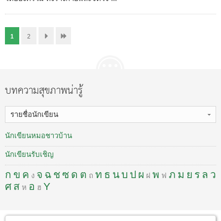
1
2
บทความสุขภาพน่ารู้
รายชื่อนักเขียน
นักเขียนหมอชาวบ้าน
นักเขียนรับเชิญ
ก
ข
ค
จ
ฉ
ช
ซ
ด
ต
ท
ธ
น
บ
ป
ผ
พ
ภ
ม
ย
ร
ล
ว
ง
ถ
ฝ
ฟ
ศ
ส
อ
Y
ห
ฮ