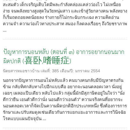
สะสมตัว เด็กเจริญเติบโตมีพละกำลังคล่องแคล่วว่องไว ไม่เหนื่อย
ง่าย จนพลังหยางสูงสุดในวัยหนุ่มสาว และเข้าสู่วัยกลางคน พลังหยาง
ก็เริ่มถดถอยลดน้อยลง ร่างกายก็ไม่กระฉับกระเฉง ความคิดอ่าน
ความจำ ความว่องไวทางประสาท สมอง ก็ลดลงเรื่อยๆ ถึงวัยชราภาพ
...
ปัญหาการนอนหลับ (ตอนที่ ๓) อาการอยากนอนมาก
ผิดปกติ (喜卧,嗜睡症)
นิตยสารหมอชาวบ้าน
เล่มที่:
385
เดือน/ปี:
มกราคม 2554
นอกจากปัญหาการนอนไม่หลับแล้ว คนบางคนกลับมีปัญหาตรงกัน
ข้าม กลับทิศกลับทางไปอีกแบบคือ อยากจะนอนตลอดเวลา นั่งอยู่
เฉยๆ เผลอแป๊บเดียว หลับไปแล้ว กลุ่มนี้มักมีสุภาษิตอยู่ในใจว่า “นั่ง
ดีกว่ายืน เอนตัวดีกว่านั่ง นอนดีกว่าเอนตัว” ความจริงคนที่อยากจะ
นอนตลอดเวลาก็จัดเป็นความผิดปกติอีกประเภทหนึ่ง ซึ่งต้องการการ
รักษาและปรับสมดุลเช่นเดียวกันการแยกแยะอาการและการวินิจฉัย
โรคแบบแผนปัจจุบัน ...