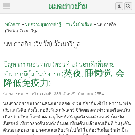
หน้าแรก
»
บทความสุขภาพน่ารู้
»
รายชื่อนักเขียน
» นพ.ภาสกิจ
(วิทวัส) วัณนาวิบูล
นพ.ภาสกิจ (วิทวัส) วัณนาวิบูล
ปัญหาการนอนหลับ (ตอนที่ ๖) นอนดึกตื่นสาย
ทำลายภูมิคุ้มกันร่างกาย (熬夜, 睡懒觉, 会
降低免疫力)
นิตยสารหมอชาวบ้าน
เล่มที่:
389
เดือน/ปี:
กันยายน 2554
หลังจากตรากตรำงานหนักมาตลอด ๕ วัน ต้องตื่นเช้าไปทำงาน หรือ
เรียนหนังสือ ดังนั้น พอถึงวันศุกร์-เสาร์ ชีวิตของคนทำงานหรือคนใน
เมืองส่วนใหญ่ก็จะพักผ่อน ดูโทรทัศน์ ดูหนัง ท่องอินเทอร์เน็ต นัด
สังสรรค์ เที่ยวกลางคืนจนดึกดื่นเลยเที่ยงคืน แล้วนอนเต็มที่ วันรุ่งขึ้น
ตื่นนอนตอนสาย บางคนเลยเที่ยงวันไปก็มี ไม่ต้องกินมื้อเช้าน่าเป็น