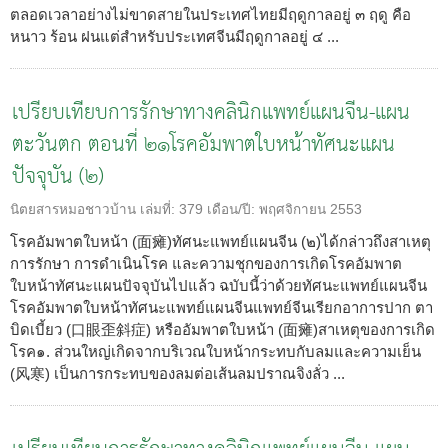
ตลอดเวลาอย่างไม่ขาดสายในประเทศไทยมีฤดูกาลอยู่ ๓ ฤดู คือ
หนาว ร้อน ฝนแต่สำหรับประเทศจีนมีฤดูกาลอยู่ ๔ ...
เปรียบเทียบการรักษาทางคลินิกแพทย์แผนจีน-แผน
ตะวันตก ตอนที่ ๒๑โรคอัมพาตใบหน้าทัศนะแผน
ปัจจุบัน (๒)
นิตยสารหมอชาวบ้าน
เล่มที่:
379
เดือน/ปี:
พฤศจิกายน 2553
โรคอัมพาตใบหน้า (面瘫)ทัศนะแพทย์แผนจีน (๒)ได้กล่าวถึงสาเหตุ
การรักษา การดำเนินโรค และความชุกของการเกิดโรคอัมพาต
ใบหน้าทัศนะแผนปัจจุบันไปแล้ว ฉบับนี้ว่าด้วยทัศนะแพทย์แผนจีน
โรคอัมพาตใบหน้าทัศนะแพทย์แผนจีนแพทย์จีนเรียกอาการปาก ตา
บิดเบี้ยว (口眼歪斜症) หรืออัมพาตใบหน้า (面瘫)สาเหตุของการเกิด
โรค๑. ส่วนใหญ่เกิดจากบริเวณใบหน้ากระทบกับลมและความเย็น
(风寒) เป็นการกระทบของลมต่อเส้นลมปราณจิงลั่ว ...