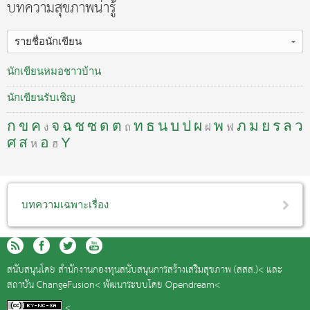
บทความสุขภาพน่ารู้
รายชื่อนักเขียน
นักเขียนหมอชาวบ้าน
นักเขียนรับเชิญ
ก
ข
ค
จ
ฉ
ช
ซ
ด
ต
ท
ธ
น
บ
ป
ผ
พ
ภ
ม
ย
ร
ล
ว
ง
ถ
ฝ
ฟ
ศ
ส
อ
Y
ห
ฮ
บทความเฉพาะเรื่อง
สนับสนุนโดย
สำนักงานกองทุนสนับสนุนการสร้างเสริมสุขภาพ (สสส.)<
และ
สถาบัน ChangeFusion<
พัฒนาระบบโดย
Opendream<
<