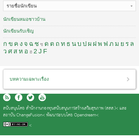
รายชื่อนักเขียน
นักเขียนหมอชาวบ้าน
นักเขียนรับเชิญ
ก
ข
ค
ง
จ
ฉ
ช
ด
ต
ถ
ท
ธ
น
บ
ป
ผ
ฝ
พ
ฟ
ภ
ม
ย
ร
ล
ซ
ว
ศ
ส
ห
อ
2
J
F
ฮ
บทความเฉพาะเรื่อง
สนับสนุนโดย
สำนักงานกองทุนสนับสนุนการสร้างเสริมสุขภาพ (สสส.)<
และ
สถาบัน ChangeFusion<
พัฒนาระบบโดย
Opendream<
<