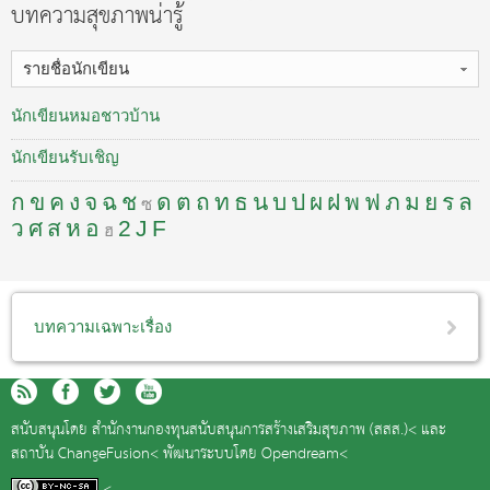
บทความสุขภาพน่ารู้
รายชื่อนักเขียน
นักเขียนหมอชาวบ้าน
นักเขียนรับเชิญ
ก
ข
ค
ง
จ
ฉ
ช
ด
ต
ถ
ท
ธ
น
บ
ป
ผ
ฝ
พ
ฟ
ภ
ม
ย
ร
ล
ซ
ว
ศ
ส
ห
อ
2
J
F
ฮ
บทความเฉพาะเรื่อง
สนับสนุนโดย
สำนักงานกองทุนสนับสนุนการสร้างเสริมสุขภาพ (สสส.)<
และ
สถาบัน ChangeFusion<
พัฒนาระบบโดย
Opendream<