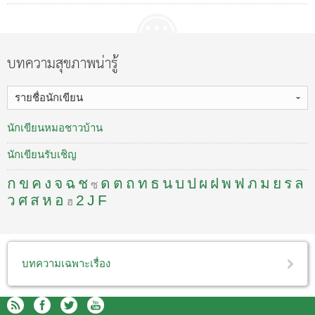
บทความสุขภาพน่ารู้
รายชื่อนักเขียน
นักเขียนหมอชาวบ้าน
นักเขียนรับเชิญ
ก
ข
ค
ง
จ
ฉ
ช
ด
ต
ถ
ท
ธ
น
บ
ป
ผ
ฝ
พ
ฟ
ภ
ม
ย
ร
ล
ซ
ว
ศ
ส
ห
อ
2
J
F
ฮ
บทความเฉพาะเรื่อง