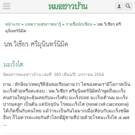
หน้าแรก
»
บทความสุขภาพน่ารู้
»
รายชื่อนักเขียน
» นพ.วิเชียร ศรี
มุนินทร์นิมิต
นพ.วิเชียร ศรีมุนินทร์นิมิต
มะเร็งไต
นิตยสารหมอชาวบ้าน
เล่มที่:
383
เดือน/ปี:
มกราคม 2554
ถาม : ทักษิณา/ลพบุรีดิฉันขอเรียนถามว่า ไตของคนเรามีโอกาสเป็น
มะเร็งด้วยหรือคะตอบ : นพ.วิเชียร ศรีมุนินทร์นิมิตถ้าพูดถึงมะเร็ง
คนส่วนใหญ่จะคุ้นเคยกับมะเร็งตับ มะเร็งปอด มะเร็งเต้านม มะเร็ง
ปากมดลูก เป็นต้น แต่ปัจจุบัน โรคมะเร็งไต (renal cell carcinoma)
ได้เกิดขึ้นกับคนไทย แม้ว่าจะเป็นกันไม่มากเมื่อเทียบกับมะเร็งชนิด
อื่นๆ ก็ไม่ควรละเลยกันทั่วโลกมีผู้ชายที่ป่วยด้วยโรคมะเร็งไต ๔.๗๕
...