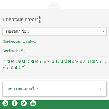
บทความสุขภาพน่ารู้
รายชื่อนักเขียน
นักเขียนหมอชาวบ้าน
นักเขียนรับเชิญ
ก
ข
ค
จ
ฉ
ช
ซ
ด
ต
ท
ธ
น
บ
ป
ผ
พ
ภ
ม
ย
ร
ล
ว
ง
ถ
ฝ
ฟ
ศ
ส
อ
Y
ห
ฮ
บทความเฉพาะเรื่อง