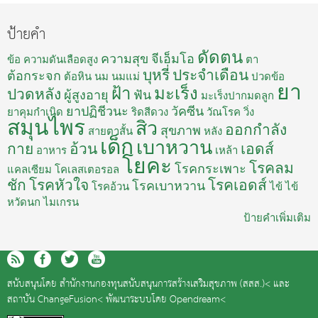
ป้ายคำ
ดัดตน
ความสุข
จีเอ็มโอ
ข้อ
ความดันเลือดสูง
ตา
บุหรี่
ประจำเดือน
ต้อกระจก
ต้อหิน
นม
นมแม่
ปวดข้อ
ยา
ฝ้า
มะเร็ง
ปวดหลัง
ผู้สูงอายุ
ฟัน
มะเร็งปากมดลูก
ยาปฏิชีวนะ
วัคซีน
ยาคุมกำเนิด
ริดสีดวง
วัณโรค
วิ่ง
สมุนไพร
สิว
ออกกำลัง
สุขภาพ
สายตาสั้น
หลัง
เด็ก
เบาหวาน
กาย
อ้วน
เอดส์
อาหาร
เหล้า
โยคะ
โรคลม
โรคกระเพาะ
แคลเซียม
โคเลสเตอรอล
ชัก
โรคหัวใจ
โรคเอดส์
โรคเบาหวาน
โรคอ้วน
ไข้
ไข้
หวัดนก
ไมเกรน
ป้ายคำเพิ่มเติม
สนับสนุนโดย
สำนักงานกองทุนสนับสนุนการสร้างเสริมสุขภาพ (สสส.)<
และ
สถาบัน ChangeFusion<
พัฒนาระบบโดย
Opendream<