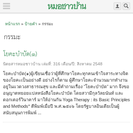
หน้าแรก
»
ป้ายคำ
» กรรมะ
กรรมะ
โยคะบำบัด(๑)
นิตยสารหมอชาวบ้าน
เล่มที่:
316
เดือน/ปี:
สิงหาคม 2548
โยคะบำบัด(๑)ผู้เขียนเชื่อว่าผู้ที่ศึกษาโยคะทุกคนเข้าใจสาระทางจิต
ของโยคะเป็นอย่างดี อย่างไรก็ตาม ผู้ศึกษาโยคะจำนวนมากทำงาน
อยู่ในแวดวงสาธารณสุข และมีคำถามเรื่อง "โยคะบำบัด" มาก จึงขอ
อนุญาตทยอยแปลหนังสือโยคะบำบัด โดยสวามีกุลวัลยนันท์ และ
ดอกเตอร์วินาคาร์ มาให้อ่านกัน Yoga Therapy : its Basic Principles
and Methods* ตีพิมพ์เมื่อปี พ.ศ.๒๕๐๖ โดยรัฐบาลอินเดียเป็นผู้
สนับสนุนการพิมพ์ ...