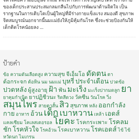
ของเด็กประสานประสมกลมกลืนไปกับการพัฒนาด้านจิตใจ เป็น
รากฐานในการเติบโตเป็นผู้ใหญ่ที่มีร่างกายแข็งแรง สมองดี สุขภาพ
จิตสมบูรณ์นอกจากนี้นมแม่ยังให้ภูมิคุ้มกันโรค ซึ่งจะช่วยป้องกันให้
เด็กติดโรคน้อยลง ...
ป้ายคำ
ดัดตน
ความสุข
จีเอ็มโอ
ข้อ
ความดันเลือดสูง
ตา
บุหรี่
ประจำเดือน
ต้อกระจก
ต้อหิน
นม
นมแม่
ปวดข้อ
ยา
ฝ้า
มะเร็ง
ปวดหลัง
ผู้สูงอายุ
ฟัน
มะเร็งปากมดลูก
ยาปฏิชีวนะ
วัคซีน
ยาคุมกำเนิด
ริดสีดวง
วัณโรค
วิ่ง
สมุนไพร
สิว
ออกกำลัง
สุขภาพ
สายตาสั้น
หลัง
เด็ก
เบาหวาน
กาย
อ้วน
เอดส์
อาหาร
เหล้า
โยคะ
โรคลม
โรคกระเพาะ
แคลเซียม
โคเลสเตอรอล
ชัก
โรคหัวใจ
โรคเอดส์
โรคเบาหวาน
โรคอ้วน
ไข้
ไข้
หวัดนก
ไมเกรน