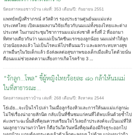
นิตยสารหมอชาวบ้าน
เล่มที่:
353
เดือน/ปี:
กันยายน 2551
แพทย์หญิงศิราภรณ์ สวัสดิวร รองประธานศูนย์นมแม่แห่ง
ประเทศไทย เปิดเผยผลงานวิจัยเกี่ยวกับนมแม่ทั้งของไทยและต่าง
ประเทศ ในงานประชุมวิชาการนมแม่แห่งชาติ ครั้งที่ 2 ที่ออกมา
ทิศทางเดียวกันว่า นมแม่เป็นวัคซีนแรกของลูกน้อย นมแม่ทำให้ลูก
ป่วยน้อยลงแล้ว ไม่เป็นโรคแพ้โปรตีนนมวัว และผลกระทบทางสุข
ภาพอื่นๆในวัยเด็กแล้ว ยังส่งผลต่อสุขภาพของเด็กเมื่อเติบโตด้วยนั่น
คือนมแม่ช่วยลดความเสี่ยงการเกิดโรคร้าย 3 ...
“รักลูก...โพล” ชี้ผู้หญิงไทยร้อยละ ๘๐ กล้าให้นมแม่
ในที่สาธารณะ...
นิตยสารหมอชาวบ้าน
เล่มที่:
268
เดือน/ปี:
สิงหาคม 2544
โธ่เอ๋ย...จะเป็นไรไปเล่า ในเมื่อลูกร้องหิวและการให้นมแม่แก่ลูกน่ะ
ไม่ใช่เรื่องน่าอายสักนิด กลับเป็นที่ชื่นชมแก่คนที่ได้พบเห็นด้วยซ้ำไป
ค่ะเพราะฉะนั้นสิ่งที่คุณควรเตรียมใจไว้เลยถ้าประสงค์จะเป็นแม่ที่ให้
นมลูกยาวนานกว่าใคร ก็คือวันใดวันหนึ่งที่คุณต้องมีกิจธุระออกไป
นอกบ้าน แถมต้องกระเตงเจ้าตัวเล็กตะลอนๆ ไปด้วย แน่นอนว่าถ้า