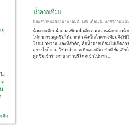
น้ำตาลเทียม
ก
นิตยสารหมอชาวบ้าน
เล่มที่:
199
เดือน/ปี:
พฤศจิกายน 2
ายุ
น้ำตาลเทียมน้ำตาลเทียมนั้นมีความหวานน้อยกว่าน้ำตา
ไม่สามารถดูดซึมได้มากนัก ดังนั้นน้ำตาลเทียมจึงใช้
โรคเบาหวาน และที่สำคัญ คือน้ำตาลเทียมไม่เกิดก
อย่างไรก็ตาม ใช่ว่าน้ำตาลเทียมจะมีแต่ข้อดี ข้อเสียก็
ดูดซึมเข้าร่างกาย หากบริโภคเข้าไปมาก ...
าน
อล
ม
า
มเติม