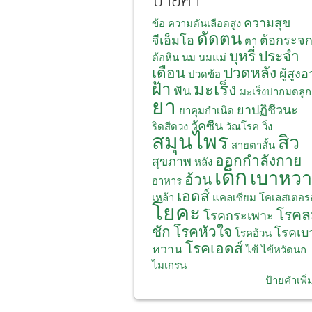
ป้ายคำ
ความสุข
ข้อ
ความดันเลือดสูง
ดัดตน
จีเอ็มโอ
ต้อกระจ
ตา
บุหรี่
ประจำ
ต้อหิน
นม
นมแม่
เดือน
ปวดหลัง
ผู้สูงอ
ปวดข้อ
ฝ้า
มะเร็ง
ฟัน
มะเร็งปากมดลูก
ยา
ยาปฏิชีวนะ
ยาคุมกำเนิด
วัคซีน
ริดสีดวง
วัณโรค
วิ่ง
สมุนไพร
สิว
สายตาสั้น
ออกกำลังกาย
สุขภาพ
หลัง
เด็ก
เบาหว
อ้วน
อาหาร
เอดส์
เหล้า
แคลเซียม
โคเลสเตอร
โยคะ
โรคล
โรคกระเพาะ
ชัก
โรคหัวใจ
โรคเบ
โรคอ้วน
โรคเอดส์
หวาน
ไข้
ไข้หวัดนก
ไมเกรน
ป้ายคำเพิ่