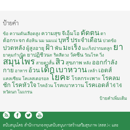
ป้ายคำ
ดัดตน
ความสุข
จีเอ็มโอ
ข้อ
ความดันเลือดสูง
ตา
บุหรี่
ประจำเดือน
ต้อกระจก
ต้อหิน
นม
นมแม่
ปวดข้อ
ยา
ฝ้า
มะเร็ง
ปวดหลัง
ผู้สูงอายุ
ฟัน
มะเร็งปากมดลูก
ยาปฏิชีวนะ
วัคซีน
ยาคุมกำเนิด
ริดสีดวง
วัณโรค
วิ่ง
สมุนไพร
สิว
ออกกำลัง
สุขภาพ
สายตาสั้น
หลัง
เด็ก
เบาหวาน
กาย
อ้วน
เอดส์
อาหาร
เหล้า
โยคะ
โรคลม
โรคกระเพาะ
แคลเซียม
โคเลสเตอรอล
ชัก
โรคหัวใจ
โรคเอดส์
โรคเบาหวาน
โรคอ้วน
ไข้
ไข้
หวัดนก
ไมเกรน
ป้ายคำเพิ่มเติม
สนับสนุนโดย
สำนักงานกองทุนสนับสนุนการสร้างเสริมสุขภาพ (สสส.)<
และ