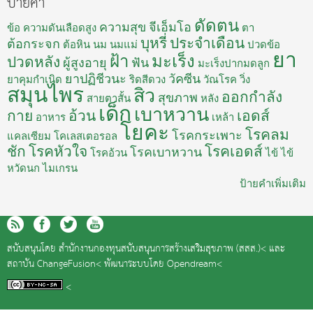
ป้ายคำ
ดัดตน
ความสุข
จีเอ็มโอ
ข้อ
ความดันเลือดสูง
ตา
บุหรี่
ประจำเดือน
ต้อกระจก
ต้อหิน
นม
นมแม่
ปวดข้อ
ยา
ฝ้า
มะเร็ง
ปวดหลัง
ผู้สูงอายุ
ฟัน
มะเร็งปากมดลูก
ยาปฏิชีวนะ
วัคซีน
ยาคุมกำเนิด
ริดสีดวง
วัณโรค
วิ่ง
สมุนไพร
สิว
ออกกำลัง
สุขภาพ
สายตาสั้น
หลัง
เด็ก
เบาหวาน
กาย
อ้วน
เอดส์
อาหาร
เหล้า
โยคะ
โรคลม
โรคกระเพาะ
แคลเซียม
โคเลสเตอรอล
ชัก
โรคหัวใจ
โรคเอดส์
โรคเบาหวาน
โรคอ้วน
ไข้
ไข้
หวัดนก
ไมเกรน
ป้ายคำเพิ่มเติม
สนับสนุนโดย
สำนักงานกองทุนสนับสนุนการสร้างเสริมสุขภาพ (สสส.)<
และ
สถาบัน ChangeFusion<
พัฒนาระบบโดย
Opendream<
<