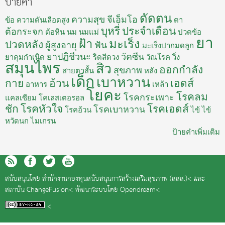
ป้ายคำ
ดัดตน
ความสุข
จีเอ็มโอ
ข้อ
ความดันเลือดสูง
ตา
บุหรี่
ประจำเดือน
ต้อกระจก
ต้อหิน
นม
นมแม่
ปวดข้อ
ยา
ฝ้า
มะเร็ง
ปวดหลัง
ผู้สูงอายุ
ฟัน
มะเร็งปากมดลูก
ยาปฏิชีวนะ
วัคซีน
ยาคุมกำเนิด
ริดสีดวง
วัณโรค
วิ่ง
สมุนไพร
สิว
ออกกำลัง
สุขภาพ
สายตาสั้น
หลัง
เด็ก
เบาหวาน
กาย
อ้วน
เอดส์
อาหาร
เหล้า
โยคะ
โรคลม
โรคกระเพาะ
แคลเซียม
โคเลสเตอรอล
ชัก
โรคหัวใจ
โรคเอดส์
โรคเบาหวาน
โรคอ้วน
ไข้
ไข้
หวัดนก
ไมเกรน
ป้ายคำเพิ่มเติม
สนับสนุนโดย
สำนักงานกองทุนสนับสนุนการสร้างเสริมสุขภาพ (สสส.)<
และ
สถาบัน ChangeFusion<
พัฒนาระบบโดย
Opendream<
<