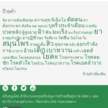
ป้ายคำ
ดัดตน
ความสุข
จีเอ็มโอ
ข้อ
ความดันเลือดสูง
ตา
บุหรี่
ประจำเดือน
ต้อกระจก
ต้อหิน
นม
นมแม่
ปวดข้อ
ยา
ฝ้า
มะเร็ง
ปวดหลัง
ผู้สูงอายุ
ฟัน
มะเร็งปากมดลูก
ยาปฏิชีวนะ
วัคซีน
ยาคุมกำเนิด
ริดสีดวง
วัณโรค
วิ่ง
สมุนไพร
สิว
ออกกำลัง
สุขภาพ
สายตาสั้น
หลัง
เด็ก
เบาหวาน
กาย
อ้วน
เอดส์
อาหาร
เหล้า
โยคะ
โรคลม
โรคกระเพาะ
แคลเซียม
โคเลสเตอรอล
ชัก
โรคหัวใจ
โรคเอดส์
โรคเบาหวาน
โรคอ้วน
ไข้
ไข้
หวัดนก
ไมเกรน
ป้ายคำเพิ่มเติม
สนับสนุนโดย
สำนักงานกองทุนสนับสนุนการสร้างเสริมสุขภาพ (สสส.)<
และ
สถาบัน ChangeFusion<
พัฒนาระบบโดย
Opendream<