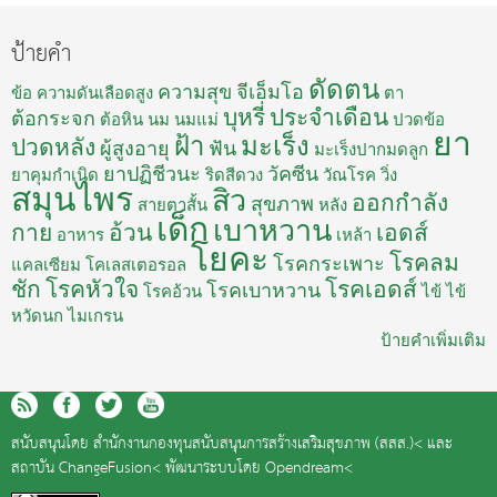
ป้ายคำ
ดัดตน
ความสุข
จีเอ็มโอ
ข้อ
ความดันเลือดสูง
ตา
บุหรี่
ประจำเดือน
ต้อกระจก
ต้อหิน
นม
นมแม่
ปวดข้อ
ยา
ฝ้า
มะเร็ง
ปวดหลัง
ผู้สูงอายุ
ฟัน
มะเร็งปากมดลูก
ยาปฏิชีวนะ
วัคซีน
ยาคุมกำเนิด
ริดสีดวง
วัณโรค
วิ่ง
สมุนไพร
สิว
ออกกำลัง
สุขภาพ
สายตาสั้น
หลัง
เด็ก
เบาหวาน
กาย
อ้วน
เอดส์
อาหาร
เหล้า
โยคะ
โรคลม
โรคกระเพาะ
แคลเซียม
โคเลสเตอรอล
ชัก
โรคหัวใจ
โรคเอดส์
โรคเบาหวาน
โรคอ้วน
ไข้
ไข้
หวัดนก
ไมเกรน
ป้ายคำเพิ่มเติม
สนับสนุนโดย
สำนักงานกองทุนสนับสนุนการสร้างเสริมสุขภาพ (สสส.)<
และ
สถาบัน ChangeFusion<
พัฒนาระบบโดย
Opendream<