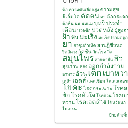
ป้ายคำ
ความสุข
ข้อ
ความดันเลือดสูง
ดัดตน
จีเอ็มโอ
ต้อกระจ
ตา
บุหรี่
ประจำ
ต้อหิน
นม
นมแม่
เดือน
ปวดหลัง
ผู้สูงอ
ปวดข้อ
ฝ้า
มะเร็ง
ฟัน
มะเร็งปากมดลูก
ยา
ยาปฏิชีวนะ
ยาคุมกำเนิด
วัคซีน
ริดสีดวง
วัณโรค
วิ่ง
สมุนไพร
สิว
สายตาสั้น
ออกกำลังกาย
สุขภาพ
หลัง
เด็ก
เบาหว
อ้วน
อาหาร
เอดส์
เหล้า
แคลเซียม
โคเลสเตอร
โยคะ
โรคล
โรคกระเพาะ
ชัก
โรคหัวใจ
โรคเบ
โรคอ้วน
โรคเอดส์
หวาน
ไข้
ไข้หวัดนก
ไมเกรน
ป้ายคำเพิ่