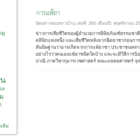
การแพ้ยา
ก
นิตยสารหมอชาวบ้าน
เล่มที่:
355
เดือน/ปี:
พฤศจิกายน 2
ายุ
ข่าวการเสียชีวิตของผู้อำนวยการพิพิธภัณฑ์ธรรมชาติว
คลินิกแห่งหนึ่ง และเสียชีวิตหลังจากฉีดยาชาก่อนกา
สันนิษฐานว่าอาจเกิดจากการแพ้ยาชา ประชาชนหลา
อย่างไรว่าตนเองแพ้ยาชนิดใดบ้าง และจะมีวิธีการป้อ
ปาณิ ภาควิชากุมารเวชศาสตร์ คณะแพทยศาสตร์ จุฬา
าน
อล
ม
า
มเติม