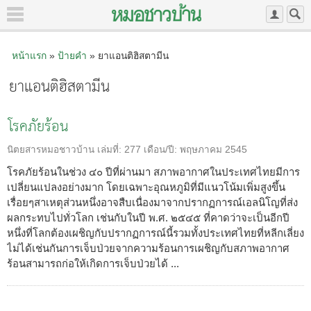
หน้าแรก
»
ป้ายคำ
» ยาแอนติฮิสตามีน
ยาแอนติฮิสตามีน
โรคภัยร้อน
นิตยสารหมอชาวบ้าน
เล่มที่:
277
เดือน/ปี:
พฤษภาคม 2545
โรคภัยร้อนในช่วง ๔๐ ปีที่ผ่านมา สภาพอากาศในประเทศไทยมีการ
เปลี่ยนแปลงอย่างมาก โดยเฉพาะอุณหภูมิที่มีแนวโน้มเพิ่มสูงขึ้น
เรื่อยๆสาเหตุส่วนหนึ่งอาจสืบเนื่องมาจากปรากฏการณ์เอลนิโญที่ส่ง
ผลกระทบไปทั่วโลก เช่นกับในปี พ.ศ. ๒๕๔๕ ที่คาดว่าจะเป็นอีกปี
หนึ่งที่โลกต้องเผชิญกับปรากฏการณ์นี้รวมทั้งประเทศไทยที่หลีกเลี่ยง
ไม่ได้เช่นกันการเจ็บป่วยจากความร้อนการเผชิญกับสภาพอากาศ
ร้อนสามารถก่อให้เกิดการเจ็บป่วยได้ ...