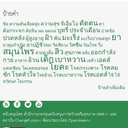
ป้ายคำ
ดัดตน
ความสุข
จีเอ็มโอ
ข้อ
ความดันเลือดสูง
ตา
บุหรี่
ประจำเดือน
ต้อกระจก
ต้อหิน
นม
นมแม่
ปวดข้อ
ยา
ฝ้า
มะเร็ง
ปวดหลัง
ผู้สูงอายุ
ฟัน
มะเร็งปากมดลูก
ยาปฏิชีวนะ
วัคซีน
ยาคุมกำเนิด
ริดสีดวง
วัณโรค
วิ่ง
สมุนไพร
สิว
ออกกำลัง
สุขภาพ
สายตาสั้น
หลัง
เด็ก
เบาหวาน
กาย
อ้วน
เอดส์
อาหาร
เหล้า
โยคะ
โรคลม
โรคกระเพาะ
แคลเซียม
โคเลสเตอรอล
ชัก
โรคหัวใจ
โรคเอดส์
โรคเบาหวาน
โรคอ้วน
ไข้
ไข้
หวัดนก
ไมเกรน
ป้ายคำเพิ่มเติม
สนับสนุนโดย
สำนักงานกองทุนสนับสนุนการสร้างเสริมสุขภาพ (สสส.)<
และ
สถาบัน ChangeFusion<
พัฒนาระบบโดย
Opendream<