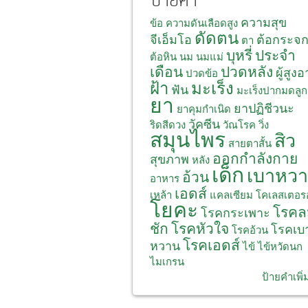
ป้ายคำ
ความสุข
ข้อ
ความดันเลือดสูง
ดัดตน
จีเอ็มโอ
ต้อกระจ
ตา
บุหรี่
ประจำ
ต้อหิน
นม
นมแม่
เดือน
ปวดหลัง
ผู้สูงอ
ปวดข้อ
ฝ้า
มะเร็ง
ฟัน
มะเร็งปากมดลูก
ยา
ยาปฏิชีวนะ
ยาคุมกำเนิด
วัคซีน
ริดสีดวง
วัณโรค
วิ่ง
สมุนไพร
สิว
สายตาสั้น
ออกกำลังกาย
สุขภาพ
หลัง
เด็ก
เบาหว
อ้วน
อาหาร
เอดส์
เหล้า
แคลเซียม
โคเลสเตอร
โยคะ
โรคล
โรคกระเพาะ
ชัก
โรคหัวใจ
โรคเบ
โรคอ้วน
โรคเอดส์
หวาน
ไข้
ไข้หวัดนก
ไมเกรน
ป้ายคำเพิ่