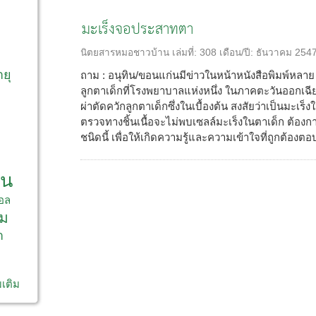
มะเร็งจอประสาทตา
ก
นิตยสารหมอชาวบ้าน
เล่มที่:
308
เดือน/ปี:
ธันวาคม 254
ายุ
ถาม : อนุทิน/ขอนแก่นมีข่าวในหน้าหนังสือพิมพ์หลาย ฉ
ลูกตาเด็กที่โรงพยาบาลแห่งหนึ่ง ในภาคตะวันออกเฉีย
ผ่าตัดควักลูกตาเด็กซึ่งในเบื้องต้น สงสัยว่าเป็นม
ตรวจทางชิ้นเนื้อจะไม่พบเซลล์มะเร็งในตาเด็ก ต้อง
ชนิดนี้ เพื่อให้เกิดความรู้และความเข้าใจที่ถูกต้องตอบ 
าน
อล
ม
า
มเติม