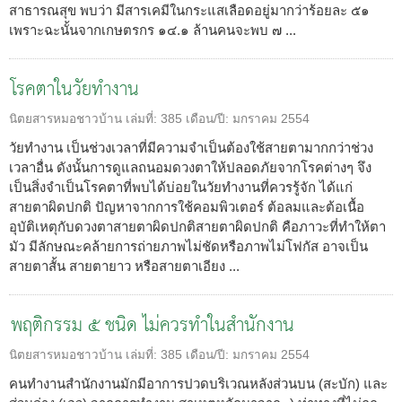
สาธารณสุข พบว่า มีสารเคมีในกระแสเลือดอยู่มากว่าร้อยละ ๕๑
เพราะฉะนั้นจากเกษตรกร ๑๔.๑ ล้านคนจะพบ ๗ ...
โรคตาในวัยทำงาน
นิตยสารหมอชาวบ้าน
เล่มที่:
385
เดือน/ปี:
มกราคม 2554
วัยทำงาน เป็นช่วงเวลาที่มีความจำเป็นต้องใช้สายตามากกว่าช่วง
เวลาอื่น ดังนั้นการดูแลถนอมดวงตาให้ปลอดภัยจากโรคต่างๆ จึง
เป็นสิ่งจำเป็นโรคตาที่พบได้บ่อยในวัยทำงานที่ควรรู้จัก ได้แก่
สายตาผิดปกติ ปัญหาจากการใช้คอมพิวเตอร์ ต้อลมและต้อเนื้อ
อุบัติเหตุกับดวงตาสายตาผิดปกติสายตาผิดปกติ คือภาวะที่ทำให้ตา
มัว มีลักษณะคล้ายการถ่ายภาพไม่ชัดหรือภาพไม่โฟกัส อาจเป็น
สายตาสั้น สายตายาว หรือสายตาเอียง ...
พฤติกรรม ๕ ชนิด ไม่ควรทำในสำนักงาน
นิตยสารหมอชาวบ้าน
เล่มที่:
385
เดือน/ปี:
มกราคม 2554
คนทำงานสำนักงานมักมีอาการปวดบริเวณหลังส่วนบน (สะบัก) และ