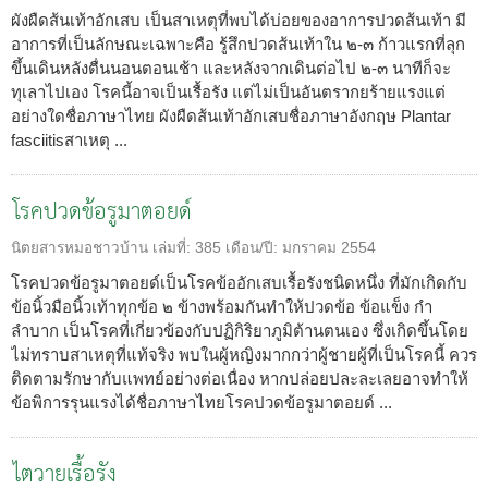
ผังผืดส้นเท้าอักเสบ เป็นสาเหตุที่พบได้บ่อยของอาการปวดส้นเท้า มี
อาการที่เป็นลักษณะเฉพาะคือ รู้สึกปวดส้นเท้าใน ๒-๓ ก้าวแรกที่ลุก
ขึ้นเดินหลังตื่นนอนตอนเช้า และหลังจากเดินต่อไป ๒-๓ นาทีก็จะ
ทุเลาไปเอง โรคนี้อาจเป็นเรื้อรัง แต่ไม่เป็นอันตรากยร้ายแรงแต่
อย่างใดชื่อภาษาไทย ผังผืดส้นเท้าอักเสบชื่อภาษาอังกฤษ Plantar
fasciitisสาเหตุ ...
โรคปวดข้อรูมาตอยด์
นิตยสารหมอชาวบ้าน
เล่มที่:
385
เดือน/ปี:
มกราคม 2554
โรคปวดข้อรูมาตอยด์เป็นโรคข้ออักเสบเรื้อรังชนิดหนึ่ง ที่มักเกิดกับ
ข้อนิ้วมือนิ้วเท้าทุกข้อ ๒ ข้างพร้อมกันทำให้ปวดข้อ ข้อแข็ง กำ
ลำบาก เป็นโรคที่เกี่ยวข้องกับปฏิกิริยาภูมิต้านตนเอง ซึ่งเกิดขึ้นโดย
ไม่ทราบสาเหตุที่แท้จริง พบในผู้หญิงมากกว่าผู้ชายผู้ที่เป็นโรคนี้ ควร
ติดตามรักษากับแพทย์อย่างต่อเนื่อง หากปล่อยปละละเลยอาจทำให้
ข้อพิการรุนแรงได้ชื่อภาษาไทยโรคปวดข้อรูมาตอยด์ ...
ไตวายเรื้อรัง