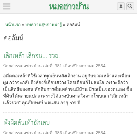
หน้าแรก
»
บทความสุขภาพน่ารู้
» คอลัมน์
คอลัมน์
เลิกเหล้า เลิกจน... รวย!
นิตยสารหมอชาวบ้าน
เล่มที่:
381
เดือน/ปี:
มกราคม 2554
อดีตคอเหล้าที่ใช้เวลาทุกเย็นหลังเลิกงาน อยู่กับขวดเหล้าและเพื่อน
ฝูง กว่าจะกลับถึงห้องก็เกือบสว่าง ใครเตือนก็ไม่สนใจ เพราะถือว่า
เป็นสิทธิของตน หักดิบการดื่มเหล้าจนมีบ้าน มีรถเป็นของตนเอง ซื้อ
ที่ดินได้หลายแปลง เพราะได้แรงบันดาลใจจากโฆษณา “เลิกเหล้า
แล้วรวย” คุณปิยพงษ์ พลแสน อายุ ๔๕ ปี ...
พังผืดส้นเท้าอักเสบ
นิตยสารหมอชาวบ้าน
เล่มที่:
386
เดือน/ปี:
มกราคม 2554