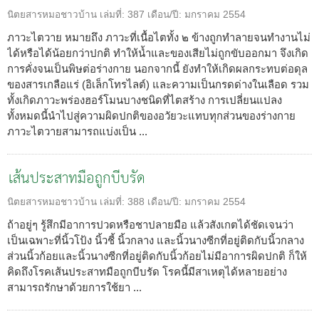
นิตยสารหมอชาวบ้าน
เล่มที่:
387
เดือน/ปี:
มกราคม 2554
ภาวะไตวาย หมายถึง ภาวะที่เนื้อไตทั้ง ๒ ข้างถูกทำลายจนทำงานไม่
ได้หรือได้น้อยกว่าปกติ ทำให้น้ำและของเสียไม่ถูกขับออกมา จึงเกิด
การคั่งจนเป็นพิษต่อร่างกาย นอกจากนี้ ยังทำให้เกิดผลกระทบต่อดุล
ของสารเกลือแร่ (อิเล็กโทรไลต์) และความเป็นกรดด่างในเลือด รวม
ทั้งเกิดภาวะพร่องฮอร์โมนบางชนิดที่ไตสร้าง การเปลี่ยนแปลง
ทั้งหมดนี้นำไปสู่ความผิดปกติของอวัยวะแทบทุกส่วนของร่างกาย
ภาวะไตวายสามารถแบ่งเป็น ...
เส้นประสาทมือถูกบีบรัด
นิตยสารหมอชาวบ้าน
เล่มที่:
388
เดือน/ปี:
มกราคม 2554
ถ้าอยู่ๆ รู้สึกมีอาการปวดหรือชาปลายมือ แล้วสังเกตได้ชัดเจนว่า
เป็นเฉพาะที่นิ้วโป้ง นิ้วชี้ นิ้วกลาง และนิ้วนางซีกที่อยู่ติดกับนิ้วกลาง
ส่วนนิ้วก้อยและนิ้วนางซีกที่อยู่ติดกับนิ้วก้อยไม่มีอาการผิดปกติ ก็ให้
คิดถึงโรคเส้นประสาทมือถูกบีบรัด โรคนี้มีสาเหตุได้หลายอย่าง
สามารถรักษาด้วยการใช้ยา ...