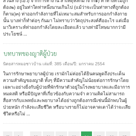
ส่วนล่าง (เอว) จากการทำงาน สาเหตุหลักมาจาก๑) ท่าทางที่ไม่ถูก
ต้อง๒) อยู่ในท่าใดท่าหนึ่งนานเกินไป (แม้ว่าจะเป็นท่าทางที่ถูกต้อง
ก็ตาม)๓) ท่าออกกำลังกายที่ไม่เหมาะสมสำหรับการออกกำลังกาย
นั้น บางท่าก็ทำต่อๆ กันมา ไม่ทราบว่าวัตถุประสงค์คืออะไร แต่เมื่อ
มาวิเคราะห์ท่าออกกำลังโดยละเอียดแล้ว บางท่ามีโทษมากกว่ามี
ประโยชน์ ...
บทบาทของญาติผู้ป่วย
นิตยสารหมอชาวบ้าน
เล่มที่:
385
เดือน/ปี:
มกราคม 2554
ในการรักษาพยาบาลผู้ป่วย เรามักไม่ค่อยได้ยินคนพูดถึงประเด็น
ความสำคัญของญาติ ทั้งๆ ที่มีความสำคัญไม่น้อยต่อการรักษาโดย
เฉพาะอย่างยิ่งกับผู้ป่วยที่พักรักษาตัวอยู่ในโรงพยาบาลและมีอาการ
หมดสติ หรือมีปัญหาที่เกี่ยวข้องกับความจำ ความคิดไม่สามารถ
สื่อสารกับแพทย์และพยาบาลได้อย่างถูกต้องกรณีเช่นนี้มักพบในผู้
ป่วยหนัก กำลังจะเสียชีวิต หรือบางรายก็ไม่อาจคาดเดาได้ว่าจะเสีย
ชีวิตหรือไม่ ...