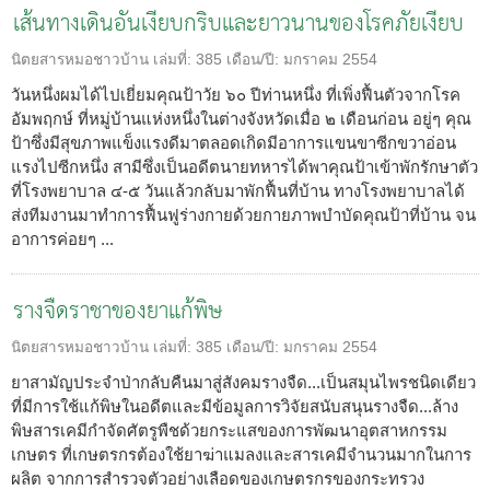
เส้นทางเดินอันเงียบกริบและยาวนานของโรคภัยเงียบ
นิตยสารหมอชาวบ้าน
เล่มที่:
385
เดือน/ปี:
มกราคม 2554
วันหนึ่งผมได้ไปเยี่ยมคุณป้าวัย ๖๐ ปีท่านหนึ่ง ที่เพิ่งฟื้นตัวจากโรค
อัมพฤกษ์ ที่หมู่บ้านแห่งหนึ่งในต่างจังหวัดเมื่อ ๒ เดือนก่อน อยู่ๆ คุณ
ป้าซึ่งมีสุขภาพแข็งแรงดีมาตลอดเกิดมีอาการแขนขาซีกขวาอ่อน
แรงไปซีกหนึ่ง สามีซึ่งเป็นอดีตนายทหารได้พาคุณป้าเข้าพักรักษาตัว
ที่โรงพยาบาล ๔-๕ วันแล้วกลับมาพักฟื้นที่บ้าน ทางโรงพยาบาลได้
ส่งทีมงานมาทำการฟื้นฟูร่างกายด้วยกายภาพบำบัดคุณป้าที่บ้าน จน
อาการค่อยๆ ...
รางจืดราชาของยาแก้พิษ
นิตยสารหมอชาวบ้าน
เล่มที่:
385
เดือน/ปี:
มกราคม 2554
ยาสามัญประจำป่ากลับคืนมาสู่สังคมรางจืด...เป็นสมุนไพรชนิดเดียว
ที่มีการใช้แก้พิษในอดีตและมีข้อมูลการวิจัยสนับสนุนรางจืด...ล้าง
พิษสารเคมีกำจัดศัตรูพืชด้วยกระแสของการพัฒนาอุตสาหกรรม
เกษตร ที่เกษตรกรต้องใช้ยาฆ่าแมลงและสารเคมีจำนวนมากในการ
ผลิต จากการสำรวจตัวอย่างเลือดของเกษตรกรของกระทรวง