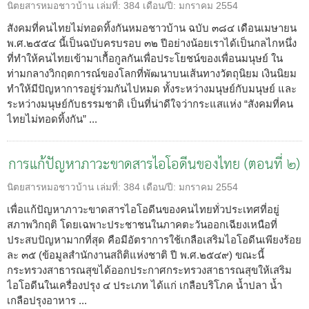
นิตยสารหมอชาวบ้าน
เล่มที่:
384
เดือน/ปี:
มกราคม 2554
สังคมที่คนไทยไม่ทอดทิ้งกันหมอชาวบ้าน ฉบับ ๓๘๔ เดือนเมษายน
พ.ศ.๒๕๕๔ นี้เป็นฉบับครบรอบ ๓๒ ปีอย่างน้อยเราได้เป็นกลไกหนึ่ง
ที่ทำให้คนไทยเข้ามาเกื้อกูลกันเพื่อประโยชน์ของเพื่อนมนุษย์ ใน
ท่ามกลางวิกฤตการณ์ของโลกที่พัฒนาบนเส้นทางวัตถุนิยม เงินนิยม
ทำให้มีปัญหาการอยู่ร่วมกันไปหมด ทั้งระหว่างมนุษย์กับมนุษย์ และ
ระหว่างมนุษย์กับธรรมชาติ เป็นที่น่าดีใจว่ากระแสแห่ง “สังคมที่คน
ไทยไม่ทอดทิ้งกัน” ...
การแก้ปัญหาภาวะขาดสารไอโอดีนของไทย (ตอนที่ ๒)
นิตยสารหมอชาวบ้าน
เล่มที่:
384
เดือน/ปี:
มกราคม 2554
เพื่อแก้ปัญหาภาวะขาดสารไอโอดีนของคนไทยทั่วประเทศที่อยู่
สภาพวิกฤติ โดยเฉพาะประชาชนในภาคตะวันออกเฉียงเหนือที่
ประสบปัญหามากที่สุด คือมีอัตราการใช้เกลือเสริมไอโอดีนเพียงร้อย
ละ ๓๕ (ข้อมูลสำนักงานสถิติแห่งชาติ ปี พ.ศ.๒๕๔๙) ขณะนี้
กระทรวงสาธารณสุขได้ออกประกาศกระทรวงสาธารณสุขให้เสริม
ไอโอดีนในเครื่องปรุง ๔ ประเภท ได้แก่ เกลือบริโภค น้ำปลา น้ำ
เกลือปรุงอาหาร ...