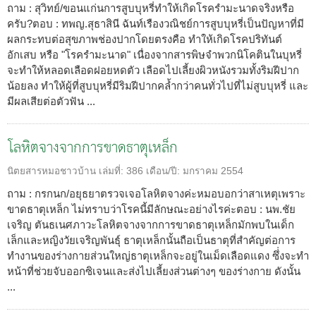
ถาม : สุวิทย์/ขอนแก่นการสูบบุหรี่ทำให้เกิดโรครำมะนาดจริงหรือ
ครับ?ตอบ : ทพญ.สุธาสินี ฉันท์เรืองวณิชย์การสูบบุหรี่เป็นปัญหาที่มี
ผลกระทบต่อสุขภาพช่องปากโดยตรงคือ ทำให้เกิดโรคปริทันต์
อักเสบ หรือ "โรครำมะนาด" เนื่องจากสารพิษจำพวกนิโคตินในบุหรี่
จะทำให้หลอดเลือดฝอยหดตัว เลือดไปเลี้ยงผิวหนังรวมทั้งริมฝีปาก
น้อยลง ทำให้ผู้ที่สูบบุหรี่มีริมฝีปากคล้ำกว่าคนทั่วไปที่ไม่สูบบุหรี่ และ
มีผลเสียต่อตัวฟัน ...
โลหิตจางจากการขาดธาตุเหล็ก
นิตยสารหมอชาวบ้าน
เล่มที่:
386
เดือน/ปี:
มกราคม 2554
ถาม : กรกนก/อยุธยาตรวจเจอโลหิตจางค่ะหมอบอกว่าสาเหตุเพราะ
ขาดธาตุเหล็ก ไม่ทราบว่าโรคนี้มีลักษณะอย่างไรค่ะตอบ : นพ.ชัย
เจริญ ตันธเนศภาวะโลหิตจางจากการขาดธาตุเหล็กมักพบในเด็ก
เล็กและหญิงวัยเจริญพันธุ์ ธาตุเหล็กนั้นถือเป็นธาตุที่สำคัญต่อการ
ทำงานของร่างกายส่วนใหญ่ธาตุเหล็กจะอยู่ในเม็ดเลือดแดง ซึ่่งจะทำ
หน้าที่ช่วยจับออกซิเจนและส่งไปเลี้ยงส่วนต่างๆ ของร่างกาย ดังนั้น
...