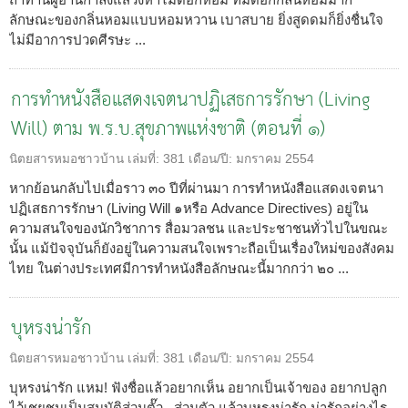
ลักษณะของกลิ่นหอมแบบหอมหวาน เบาสบาย ยิ่งสูดดมก็ยิ่งชื่นใจ
ไม่มีอาการปวดศีรษะ ...
การทำหนังสือแสดงเจตนาปฏิเสธการรักษา (Living
Will) ตาม พ.ร.บ.สุขภาพแห่งชาติ (ตอนที่ ๑)
นิตยสารหมอชาวบ้าน
เล่มที่:
381
เดือน/ปี:
มกราคม 2554
หากย้อนกลับไปเมื่อราว ๓๐ ปีที่ผ่านมา การทำหนังสือแสดงเจตนา
ปฏิเสธการรักษา (Living Will ๑หรือ Advance Directives) อยู่ใน
ความสนใจของนักวิชาการ สื่อมวลชน และประชาชนทั่วไปในขณะ
นั้น แม้ปัจจุบันก็ยังอยู่ในความสนใจเพราะถือเป็นเรื่องใหม่ของสังคม
ไทย ในต่างประเทศมีการทำหนังสือลักษณะนี้มากกว่า ๒๐ ...
บุหรงน่ารัก
นิตยสารหมอชาวบ้าน
เล่มที่:
381
เดือน/ปี:
มกราคม 2554
บุหรงน่ารัก แหม! ฟังชื่อแล้วอยากเห็น อยากเป็นเจ้าของ อยากปลูก
ไว้เชยชมเป็นสมบัติส่วนตั๊ว...ส่วนตัว แล้วบุหรงน่ารัก น่ารักอย่างไร