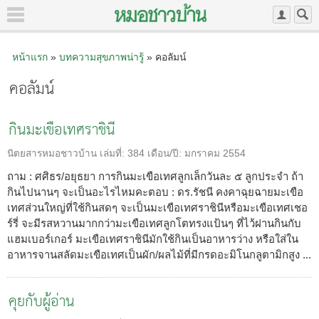
หน้าแรก
»
บทความสุขภาพน่ารู้
» คอลัมน์
คอลัมน์
กินมะเขือเทศราชินี
นิตยสารหมอชาวบ้าน
เล่มที่:
384
เดือน/ปี:
มกราคม 2554
ถาม : ศศิธร/อยุธยา การกินมะเขือเทศลูกเล็กวันละ ๕ ลูกประจำ ถ้า
กินไปนานๆ จะเป็นอะไรไหมคะตอบ : ดร.รัชนี คงคาฉุยฉายมะเขือ
เทศส่วนใหญ่ที่ใช้กินสดๆ จะเป็นมะเขือเทศราชินีหรือมะเขือเทศเชอ
ร์รี่ จะมีรสหวานมากกว่ามะเขือเทศลูกโตทรงแป้นๆ ที่ไว้ฝานกินกับ
แฮมเบอร์เกอร์ มะเขือเทศราชินีมักใช้กินเป็นอาหารว่าง หรือใส่ใน
อาหารจานสลัดมะเขือเทศเป็นผัก/ผลไม้ที่มีกรดอะมิโนกลูตามิกสูง ...
คุยกับผู้อ่าน