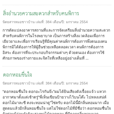
สิ่งอำนวยความสะดวกสำหรับคนพิการ
นิตยสารหมอชาวบ้าน
เล่มที่:
384
เดือน/ปี:
มกราคม 2554
การดัดแปลงอาคารสถานที่และการจัดเตรียมสิ่งอำนวยความสะดวก
สำหรับคนพิการในโรงพยาบาล เป็นการสร้างสิ่งแวดล้อมเพื่อการ
เยียวยาและเพื่อการเรียนรู้ที่มีคุณค่าคนพิการต้องการพึ่งตนเองคน
พิการมิได้ต้องการให้ผู้อื่นช่วยเหลือตลอดเวลา คนพิการต้องการ
อิสระ ต้องการที่จะประกอบกิจกรรมต่างๆ ด้วยตนเอง ต้องการใช้
ศักยภาพของร่างกายและจิตใจที่เหลืออยู่อย่างเต็มที่ ...
ดอกหอมชื่นใจ
นิตยสารหมอชาวบ้าน
เล่มที่:
384
เดือน/ปี:
มกราคม 2554
“ดอกหอมชื่นใจ ดอกอะไรกันจ๊ะ”ผมได้ยินเสียงดังเจื้อยแจ้ว แหวก
อากาศมาตั้งแต่เช้าตรู่“พี่เห็นเขียนป้ายวางไว้บนโต๊ะ ไปหลงเสน่ห์
ดอกไม้มาละซี คงจะหอมน่าดู”ใช่ครับ ดอกไม้นี้มีกลิ่นหอมมาก เมื่อ
สูดดมแล้วมีกลิ่นหอมชื่นใจ แต่ไม่ใช่ดอกไม้ที่มีชื่อว่า ดอกหอมชื่นใจ
ถ้าท่านผู้อ่านกำลังแสวงหาไม้ดอกหอม ที่มีดอกกลิ่นหอมมาก