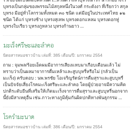
บุหรงเป็นกลุ่มของพรรณไม้สกุลหนึ่งในวงศ์ กระดังงา ที่เรียกว่า สกุล
บุหรง มีอยู่ทั่วโลกรวมทั้งหมด ๓๐ ชนิด แต่มีอยู่ในประเทศไทย ๑๒
ชนิด ได้แก่ บุหรงช้าง บุหรงสุเทพ บุหรงดอกแหลม บุหรงดอกทู่
บุหรงใบเรียว บุหรงภูหลวง บุหรงก้านยาว ...
มะเร็งศรีษะและลำคอ
นิตยสารหมอชาวบ้าน
เล่มที่:
385
เดือน/ปี:
มกราคม 2554
ถาม : จุมพล/ร้อยเอ็ดผมมีอาการเสียงแหบมาเกือบเดือนแล้ว ไม่
ทราบว่าเป็นผลมาจาการดื่มเหล้าและสูบบุหรี่หรือไม่ (กลัวเป็น
มะเร็ง) ครับตอบ : นพ.พรชัย โอเจริญรัตน์การดื่มสุราและสูบบุหรี่
เป็นปัจจัยเสี่ยงโรคมะเร็งศรีษะและลำคอ โดยผู้ป่วยอาจมีความคิด
ปกติระดับยีนที่เสริมให้เกิดมะเร็งจาการดื่มสุราและสูบบุหรี่นอกจาก
นี้ยังมีสาเหตุอื่น เช่น ภาวะทางภูมิคุ้มกันผิดปกติทางพันธุกรรม ...
โรครำมะนาด
นิตยสารหมอชาวบ้าน
เล่มที่:
386
เดือน/ปี:
มกราคม 2554