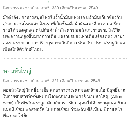
นิตยสารหมอชาวบ้าน
เล่มที่:
330
เดือน/ปี:
ตุลาคม 2549
ผักตำลึง : อาหารสมุนไพรริมรั้วน้ำมันแพง! เอ แล้วมันเกี่ยวข้องกับ
สุขภาพตรงไหนเล่า สิ่งแรกที่เกิดขึ้นเมื่อน้ำมันแพงคือความเครียด
รายได้ของคุณหมดไปกับค่าน้ำมัน ค่ารถเมล์ และรายจ่ายในชีวิต
ประจำวันที่สูงขึ้นมากกว่าเดิม แต่รายรับยังเท่าเดิมหรือลดลง เรามา
ลองลดรายจ่ายและสร้างสุขภาพกันดีกว่า หันกลับไปหาเศรษฐกิจพอ
เพียงใกล้ตัวกันดีไหม ...
หอมหัวใหญ่
นิตยสารหมอชาวบ้าน
เล่มที่:
321
เดือน/ปี:
มกราคม 2549
หอมหัวใหญ่มีฤทธิ์ฆ่าเชื้อ ลดอาการกระตุกของกล้ามเนื้อ มีฤทธิ์มาก
ในการขับสารพิษทั้งที่เป็นโลหะหนักและพยาธิ หอมหัวใหญ่ (Allium
cepa) เป็นพืชในตระกูลเดียวกับกระเทียม อุดมไปด้วยธาตุแคลเซียม
แมกนีเซียม ฟอสฟอรัส โพแทสเซียม กำมะถัน ซีลีเนียม บีตาแคโร
ทีน กรดโฟลิก ...