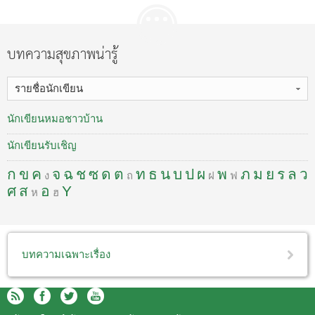
บทความสุขภาพน่ารู้
รายชื่อนักเขียน
นักเขียนหมอชาวบ้าน
นักเขียนรับเชิญ
ก
ข
ค
จ
ฉ
ช
ซ
ด
ต
ท
ธ
น
บ
ป
ผ
พ
ภ
ม
ย
ร
ล
ว
ง
ถ
ฝ
ฟ
ศ
ส
อ
Y
ห
ฮ
บทความเฉพาะเรื่อง