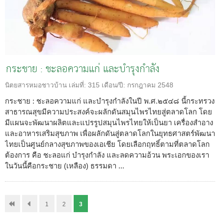
กระชาย : ชะลอความแก่ และบำรุงกำลัง
นิตยสารหมอชาวบ้าน
เล่มที่:
315
เดือน/ปี:
กรกฎาคม 2548
กระชาย : ชะลอความแก่ และบำรุงกำลังในปี พ.ศ.๒๕๔๘ นี้กระทรวง
สาธารณสุขมีความประสงค์จะผลักดันสมุนไพรไทยสู่ตลาดโลก โดย
มีแผนจะพัฒนาผลิตและแปรรูปสมุนไพรไทยให้เป็นยา เครื่องสำอาง
และอาหารเสริมสุขภาพ เพื่อผลักดันสู่ตลาดโลกในยุทธศาสตร์พัฒนา
ไทยเป็นศูนย์กลางสุขภาพของเอเชีย โดยเลือกฤทธิ์ตามที่ตลาดโลก
ต้องการ คือ ชะลอแก่ บำรุงกำลัง และลดความอ้วน พระเอกของเรา
ในวันนี้คือกระชาย (เหลือง) ธรรมดา ...
1
2
3