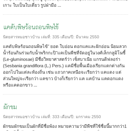
เกาะ ใบเป็นใบเดี่ยว รูปฝ่ามือ ...
แคดับพิษร้อนถอนพิษไข้
นิตยสารหมอชาวบ้าน
เล่มที่:
335
เดือน/ปี:
มีนาคม 2550
แคดับพิษร้อนถอนพิษไข้" ยอด ใบอ่อน ดอกแคและฝักอ่อน นิยมลวก
น้ำร้อนกินร่วมกับน้ำพริกกะปิ"แคเป็นพืชที่จัดอยู่ในวงศ์เล็กกลูมิโนซี้
(Le-gluminosae) มีชื่อวิทยาศาสตร์ว่า เซ็สบาเนีย แกรนดิฟลอร่า
(Sesbania grandiflora (L.) Pers.) แคมีชื่อพื้นเมืองเรียกแตกต่างกัน
ออกไปในแต่ละท้องถิ่น เช่น แถวภาคเหนือจะเรียกว่า แคแดง แต่
ส่วนใหญ่จะเรียกว่า แคขาว บ้างก็เรียกว่า แค แคบ้าน แคดอกแดง
หรือแคดอกขาว ...
ผักขม
นิตยสารหมอชาวบ้าน
เล่มที่:
333
เดือน/ปี:
มกราคม 2550
ผักขมผักขมเป็นผักที่มีชื่อพ้อง หมายความว่ามีพืชที่ใช้ชื่อนี้มากกว่า1