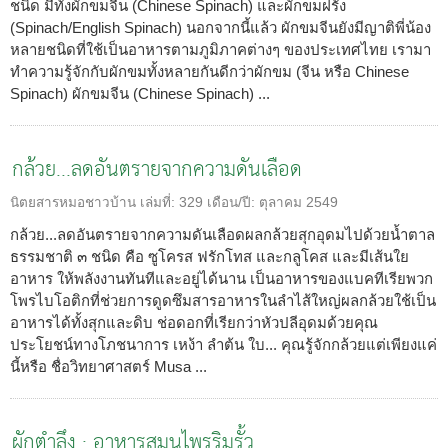
ชนิด มีทั้งผักขมจีน (Chinese Spinach) และผักขมฝรั่ง
(Spinach/English Spinach) นอกจากนี้แล้ว ผักขมจีนยังมีญาติพี่น้อง
หลายชนิดที่ใช้เป็นอาหารตามภูมิภาคต่างๆ ของประเทศไทย เรามา
ทำความรู้จักกับผักขมทั้งหลายกันดีกว่าผักขม (จีน หรือ Chinese
Spinach) ผักขมจีน (Chinese Spinach) ...
กล้วย...ลดอันตรายจากความดันเลือด
นิตยสารหมอชาวบ้าน
เล่มที่:
329
เดือน/ปี:
ตุลาคม 2549
กล้วย...ลดอันตรายจากความดันเลือดผลกล้วยสุกอุดมไปด้วยน้ำตาล
ธรรมชาติ ๓ ชนิด คือ ซูโครส ฟรักโทส และกลูโคส และมีเส้นใย
อาหาร ให้พลังงานทันทีและอยู่ได้นาน เป็นอาหารของแบคทีเรียพวก
โพรไบโอติกที่ช่วยการดูดซึมสารอาหารในลำไส้ใหญ่ผลกล้วยใช้เป็น
อาหารได้ทั้งสุกและดิบ ช่อดอกที่เรียกว่าหัวปลีอุดมด้วยคุณ
ประโยชน์ทางโภชนาการ เหง้า ลำต้น ใบ... คุณรู้จักกล้วยแต่เพียงแค่
นี้หรือ ชื่อวิทยาศาสตร์ Musa ...
ผักตำลึง : อาหารสมุนไพรริมรั้ว