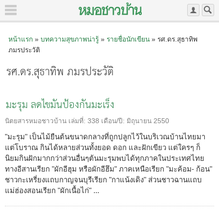
หน้าแรก
»
บทความสุขภาพน่ารู้
»
รายชื่อนักเขียน
» รศ.ดร.สุธาทิพ
ภมรประวัติ
รศ.ดร.สุธาทิพ ภมรประวัติ
มะรุม ลดไขมันป้องกันมะเร็ง
นิตยสารหมอชาวบ้าน
เล่มที่:
338
เดือน/ปี:
มิถุนายน 2550
"มะรุม" เป็นไม้ยืนต้นขนาดกลางที่ถูกปลูกไว้ในบริเวณบ้านไทยมา
แต่โบราณ กินได้หลายส่วนทั้งยอด ดอก และฝักเขียว แต่ใครๆ ก็
นิยมกินฝักมากกว่าส่วนอื่นๆต้นมะรุมพบได้ทุกภาคในประเทศไทย
ทางอีสานเรียก "ผักอีฮุม หรือผักอีฮึม" ภาคเหนือเรียก "มะค้อม- ก้อน"
ชาวกะเหรี่ยงแถบกาญจนบุรีเรียก "กาแน้งเดิง" ส่วนชาวฉานแถบ
แม่ฮ่องสอนเรียก "ผักเนื้อไก่" ...