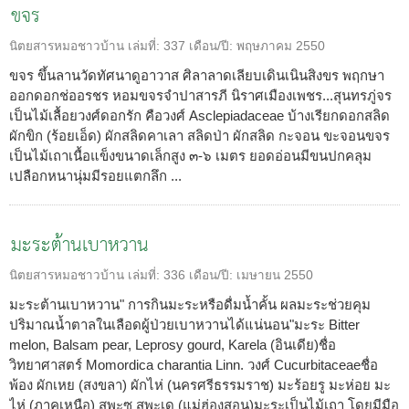
ขจร
นิตยสารหมอชาวบ้าน
เล่มที่:
337
เดือน/ปี:
พฤษภาคม 2550
ขจร ขึ้นลานวัดทัศนาดูอาวาส ศิลาลาดเลียบเดินเนินสิงขร พฤกษา
ออกดอกช่ออรชร หอมขจรจำปาสารภี นิราศเมืองเพชร...สุนทรภู่จร
เป็นไม้เลื้อยวงศ์ดอกรัก คือวงศ์ Asclepiadaceae บ้างเรียกดอกสลิด
ผักขิก (ร้อยเอ็ด) ผักสลิดคาเลา สลิดป่า ผักสลิด กะจอน ขะจอนขจร
เป็นไม้เถาเนื้อแข็งขนาดเล็กสูง ๓-๖ เมตร ยอดอ่อนมีขนปกคลุม
เปลือกหนานุ่มมีรอยแตกลึก ...
มะระต้านเบาหวาน
นิตยสารหมอชาวบ้าน
เล่มที่:
336
เดือน/ปี:
เมษายน 2550
มะระต้านเบาหวาน" การกินมะระหรือดื่มน้ำคั้น ผลมะระช่วยคุม
ปริมาณน้ำตาลในเลือดผู้ป่วยเบาหวานได้แน่นอน"มะระ Bitter
melon, Balsam pear, Leprosy gourd, Karela (อินเดีย)ชื่อ
วิทยาศาสตร์ Momordica charantia Linn. วงศ์ Cucurbitaceaeชื่อ
พ้อง ผักเหย (สงขลา) ผักไห่ (นครศรีธรรมราช) มะร้อยรู มะห่อย มะ
ไห่ (ภาคเหนือ) สุพะซู สุพะเด (แม่ฮ่องสอน)มะระเป็นไม้เถา โดยมีมือ