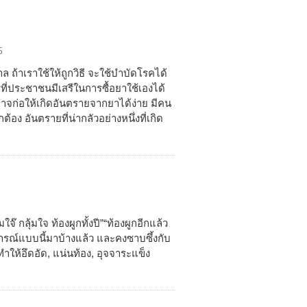
5
าล ถ้าเราใช้ให้ถูกวิธี จะใช้บำบัดโรคได้
ี่ประชาชนมีเสรีในการซื้อยาใช้เองได้
อาจก่อให้เกิดอันตรายจากยาได้ง่าย มีคน
อง อันตรายที่น่ากลัวอย่างหนึ่งที่เกิด
มใจ๊ กลุ้มใจ ท้องผูกทั้งปี”“ท้องผูกอีกแล้ว
รณ์แบบนี้มาบ้างแล้ว และคงซาบซึ้งกับ
ำให้อึดอัด, แน่นท้อง, อุจจาระแข็ง