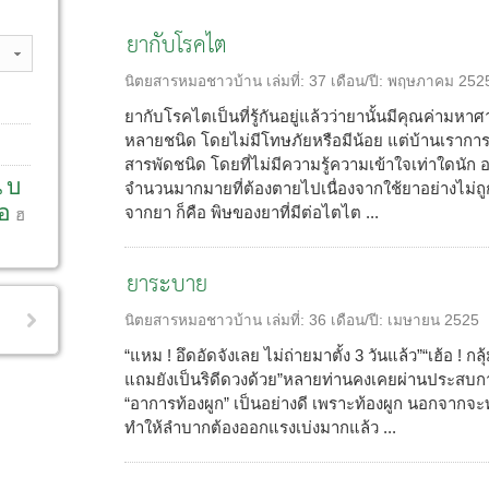
ยากับโรคไต
นิตยสารหมอชาวบ้าน
เล่มที่:
37
เดือน/ปี:
พฤษภาคม 252
ยากับโรคไตเป็นที่รู้กันอยู่แล้วว่ายานั้นมีคุณค่ามหาศ
หลายชนิด โดยไม่มีโทษภัยหรือมีน้อย แต่บ้านเราการท
สารพัดชนิด โดยที่ไม่มีความรู้ความเข้าใจเท่าใดนัก 
น
บ
จำนวนมากมายที่ต้องตายไปเนื่องจากใช้ยาอย่างไม่ถูกต้
อ
จากยา ก็คือ พิษของยาที่มีต่อไตไต ...
ฮ
ยาระบาย
นิตยสารหมอชาวบ้าน
เล่มที่:
36
เดือน/ปี:
เมษายน 2525
“แหม ! อึดอัดจังเลย ไม่ถ่ายมาตั้ง 3 วันแล้ว”“เฮ้อ ! กลุ้
แถมยังเป็นริดีดวงด้วย”หลายท่านคงเคยผ่านประสบกา
“อาการท้องผูก” เป็นอย่างดี เพราะท้องผูก นอกจากจะท
ทำให้ลำบากต้องออกแรงเบ่งมากแล้ว ...