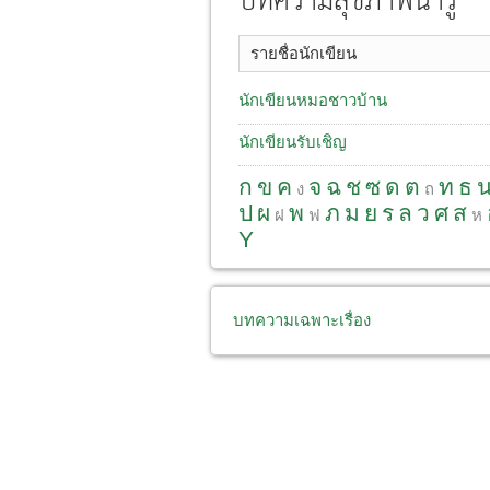
บทความสุขภาพน่ารู้
รายชื่อนักเขียน
นักเขียนหมอชาวบ้าน
นักเขียนรับเชิญ
ก
ข
ค
จ
ฉ
ช
ซ
ด
ต
ท
ธ
ง
ถ
ป
ผ
พ
ภ
ม
ย
ร
ล
ว
ศ
ส
ฝ
ฟ
ห
Y
บทความเฉพาะเรื่อง