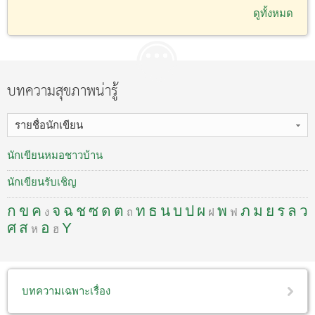
ดูทั้งหมด
บทความสุขภาพน่ารู้
รายชื่อนักเขียน
นักเขียนหมอชาวบ้าน
นักเขียนรับเชิญ
ก
ข
ค
จ
ฉ
ช
ซ
ด
ต
ท
ธ
น
บ
ป
ผ
พ
ภ
ม
ย
ร
ล
ว
ง
ถ
ฝ
ฟ
ศ
ส
อ
Y
ห
ฮ
บทความเฉพาะเรื่อง