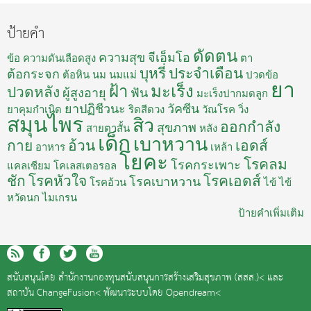
ป้ายคำ
ดัดตน
ความสุข
จีเอ็มโอ
ข้อ
ความดันเลือดสูง
ตา
บุหรี่
ประจำเดือน
ต้อกระจก
ต้อหิน
นม
นมแม่
ปวดข้อ
ยา
ฝ้า
มะเร็ง
ปวดหลัง
ผู้สูงอายุ
ฟัน
มะเร็งปากมดลูก
ยาปฏิชีวนะ
วัคซีน
ยาคุมกำเนิด
ริดสีดวง
วัณโรค
วิ่ง
สมุนไพร
สิว
ออกกำลัง
สุขภาพ
สายตาสั้น
หลัง
เด็ก
เบาหวาน
กาย
อ้วน
เอดส์
อาหาร
เหล้า
โยคะ
โรคลม
โรคกระเพาะ
แคลเซียม
โคเลสเตอรอล
ชัก
โรคหัวใจ
โรคเอดส์
โรคเบาหวาน
โรคอ้วน
ไข้
ไข้
หวัดนก
ไมเกรน
ป้ายคำเพิ่มเติม
สนับสนุนโดย
สำนักงานกองทุนสนับสนุนการสร้างเสริมสุขภาพ (สสส.)<
และ
สถาบัน ChangeFusion<
พัฒนาระบบโดย
Opendream<