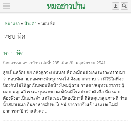
หน้าแรก
»
ป้ายคำ
» หอบ หืด
หอบ หืด
หอบ หืด
นิตยสารหมอชาวบ้าน
เล่มที่:
235
เดือน/ปี:
พฤศจิกายน 2541
ลูกเป็นหวัดบ่อย กลัวลูกจะเป็นหอบหืดเหมือนตัวเอง เพราะทราบมา
ว่าหอบหืดถ่ายทอดทางพันธุกรรมได้ จึงอยากทราบ ว่า มีวิธีใดที่จะ
ป้องกันไม่ให้ลูกเป็นหอบหืดบ้างไหมผู้ถาม กานดา/สมุทรปราการ ผู้
ตอบ พญ.ฉวีวรรณ บุนนาคถาม ดิฉันมีโรคประจำตัวคือ หืด หอบ
ต้องพึ่งยาเป็นประจำ แต่ในระยะปีสองปีมานี้ ดิฉันดูแลสุขภาพดี ว่าย
น้ำสม่ำเสมอ กินอาหารมีประโยชน์ ร่างกายจึงแข็งแรง เลยไม่มี
อาการมาปีกว่าแล้วค่ะ ...