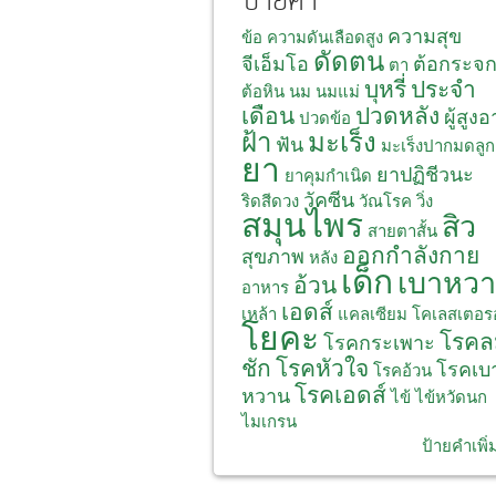
ป้ายคำ
ความสุข
ข้อ
ความดันเลือดสูง
ดัดตน
จีเอ็มโอ
ต้อกระจ
ตา
บุหรี่
ประจำ
ต้อหิน
นม
นมแม่
เดือน
ปวดหลัง
ผู้สูงอ
ปวดข้อ
ฝ้า
มะเร็ง
ฟัน
มะเร็งปากมดลูก
ยา
ยาปฏิชีวนะ
ยาคุมกำเนิด
วัคซีน
ริดสีดวง
วัณโรค
วิ่ง
สมุนไพร
สิว
สายตาสั้น
ออกกำลังกาย
สุขภาพ
หลัง
เด็ก
เบาหว
อ้วน
อาหาร
เอดส์
เหล้า
แคลเซียม
โคเลสเตอร
โยคะ
โรคล
โรคกระเพาะ
ชัก
โรคหัวใจ
โรคเบ
โรคอ้วน
โรคเอดส์
หวาน
ไข้
ไข้หวัดนก
ไมเกรน
ป้ายคำเพิ่