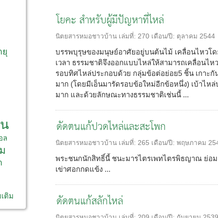
โยคะ สำหรับผู้มีปัญหาที่ไหล่
ก
นิตยสารหมอชาวบ้าน
เล่มที่:
270
เดือน/ปี:
ตุลาคม 2544
ายุ
บรรพบุรุษของมนุษย์อาศัยอยู่บนต้นไม้ เคลื่อนไหว
เวลา ธรรมชาติจึงออกแบบไหล่ให้สามารถเคลื่อนไหว
รอบทิศไหล่ประกอบด้วย กลุ่มข้อต่อย่อย5 ชิ้น เกาะกัน
มาก (โดยมีเอ็นมารัดรอบข้อใหม่อีกข้อหนึ่ง) เบ้าไหล่
มาก และด้วยลักษณะทางธรรมชาติเช่นนี้ ...
าน
ดัดตนแก้ปวดไหล่และสะโพก
อล
นิตยสารหมอชาวบ้าน
เล่มที่:
265
เดือน/ปี:
พฤษภาคม 25
ม
พระชนกนักสิทธิ์นี้ ชนะมารไตรเพทไตรพิธญาณ ย่อมแ
า
เข่าศอกกดแข้ง ...
มเติม
ดัดตนแก้สลักไหล่
นิตยสารหมอชาวบ้าน
เล่มที่:
209
เดือน/ปี:
กันยายน 253