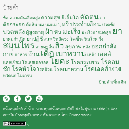
ป้ายคำ
ดัดตน
ความสุข
จีเอ็มโอ
ข้อ
ความดันเลือดสูง
ตา
บุหรี่
ประจำเดือน
ต้อกระจก
ต้อหิน
นม
นมแม่
ปวดข้อ
ยา
ฝ้า
มะเร็ง
ปวดหลัง
ผู้สูงอายุ
ฟัน
มะเร็งปากมดลูก
ยาปฏิชีวนะ
วัคซีน
ยาคุมกำเนิด
ริดสีดวง
วัณโรค
วิ่ง
สมุนไพร
สิว
ออกกำลัง
สุขภาพ
สายตาสั้น
หลัง
เด็ก
เบาหวาน
กาย
อ้วน
เอดส์
อาหาร
เหล้า
โยคะ
โรคลม
โรคกระเพาะ
แคลเซียม
โคเลสเตอรอล
ชัก
โรคหัวใจ
โรคเอดส์
โรคเบาหวาน
โรคอ้วน
ไข้
ไข้
หวัดนก
ไมเกรน
ป้ายคำเพิ่มเติม
สนับสนุนโดย
สำนักงานกองทุนสนับสนุนการสร้างเสริมสุขภาพ (สสส.)<
และ
สถาบัน ChangeFusion<
พัฒนาระบบโดย
Opendream<
<