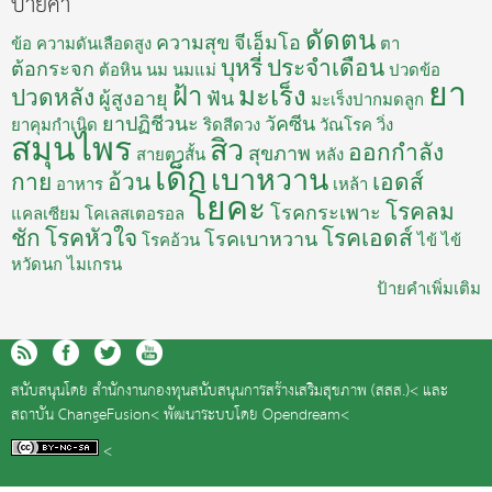
ป้ายคำ
ดัดตน
ความสุข
จีเอ็มโอ
ข้อ
ความดันเลือดสูง
ตา
บุหรี่
ประจำเดือน
ต้อกระจก
ต้อหิน
นม
นมแม่
ปวดข้อ
ยา
ฝ้า
มะเร็ง
ปวดหลัง
ผู้สูงอายุ
ฟัน
มะเร็งปากมดลูก
ยาปฏิชีวนะ
วัคซีน
ยาคุมกำเนิด
ริดสีดวง
วัณโรค
วิ่ง
สมุนไพร
สิว
ออกกำลัง
สุขภาพ
สายตาสั้น
หลัง
เด็ก
เบาหวาน
กาย
อ้วน
เอดส์
อาหาร
เหล้า
โยคะ
โรคลม
โรคกระเพาะ
แคลเซียม
โคเลสเตอรอล
ชัก
โรคหัวใจ
โรคเอดส์
โรคเบาหวาน
โรคอ้วน
ไข้
ไข้
หวัดนก
ไมเกรน
ป้ายคำเพิ่มเติม
สนับสนุนโดย
สำนักงานกองทุนสนับสนุนการสร้างเสริมสุขภาพ (สสส.)<
และ
สถาบัน ChangeFusion<
พัฒนาระบบโดย
Opendream<
<