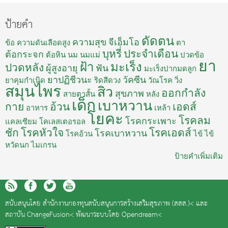
ป้ายคำ
ดัดตน
ความสุข
จีเอ็มโอ
ข้อ
ความดันเลือดสูง
ตา
บุหรี่
ประจำเดือน
ต้อกระจก
ต้อหิน
นม
นมแม่
ปวดข้อ
ยา
ฝ้า
มะเร็ง
ปวดหลัง
ผู้สูงอายุ
ฟัน
มะเร็งปากมดลูก
ยาปฏิชีวนะ
วัคซีน
ยาคุมกำเนิด
ริดสีดวง
วัณโรค
วิ่ง
สมุนไพร
สิว
ออกกำลัง
สุขภาพ
สายตาสั้น
หลัง
เด็ก
เบาหวาน
กาย
อ้วน
เอดส์
อาหาร
เหล้า
โยคะ
โรคลม
โรคกระเพาะ
แคลเซียม
โคเลสเตอรอล
ชัก
โรคหัวใจ
โรคเอดส์
โรคเบาหวาน
โรคอ้วน
ไข้
ไข้
หวัดนก
ไมเกรน
ป้ายคำเพิ่มเติม
สนับสนุนโดย
สำนักงานกองทุนสนับสนุนการสร้างเสริมสุขภาพ (สสส.)<
และ
สถาบัน ChangeFusion<
พัฒนาระบบโดย
Opendream<