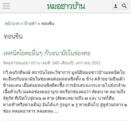
หน้าแรก
»
ป้ายคำ
» ทอนซิน
ทอนซิน
เทคนิคโยคะอื่นๆ กับอนามัยในช่องคอ
นิตยสารหมอชาวบ้าน
เล่มที่:
345
เดือน/ปี:
มกราคม 2551
กวี คงภักดีพงษ์ สถาบันโยคะวิชาการ มูลนิธิหมอชาวบ้านเทคนิคโย
คะอื่นๆกับอนามัยในช่องคอต่อมทอนซิลทั้ง ๒ ข้าง คล้ายยามยืนเฝ้า
ข้างละคน เมื่อต่อมทอนซิลติดเชื้อ การอักเสบจะกระจายไปยังกล้าม
เนื้อทั่วบริเวณคอช่องคออายุรเวทเรียกช่องคอว่า สัตตบาท หมายถึง
จัตุรัส ที่เปิดไปสู่ถนน ๗ สาย (สัตตะหมายถึง ๗ และ บาทก็คือ
ทางเท้าหรือทางเดิน) อันได้แก่ รูจมูก ๒ รู ทางเดินไป สู่หูส่วนกลาง ๒
ช่อง หลอดอาหาร หลอดลม ...