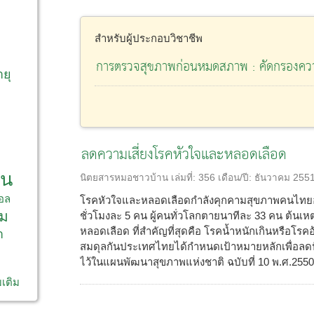
สำหรับผู้ประกอบวิชาชีพ
ก
การตรวจสุขภาพก่อนหมดสภาพ : คัดกรองความ
ายุ
ลดความเสี่ยงโรคหัวใจและหลอดเลือด
าน
นิตยสารหมอชาวบ้าน
เล่มที่:
356
เดือน/ปี:
ธันวาคม 255
อล
โรคหัวใจและหลอดเลือดกำลังคุกคามสุขภาพคนไทยอย
ม
ชั่วโมงละ 5 คน ผู้คนทั่วโลกตายนาทีละ 33 คน ต้นเห
หลอดเลือด ที่สำคัญที่สุดคือ โรคน้ำหนักเกินหรือโรค
า
สมดุลกันประเทศไทยได้กำหนดเป้าหมายหลักเพื่อลดป
ไว้ในแผนพัฒนาสุขภาพแห่งชาติ ฉบับที่ 10 พ.ศ.2550-
มเติม