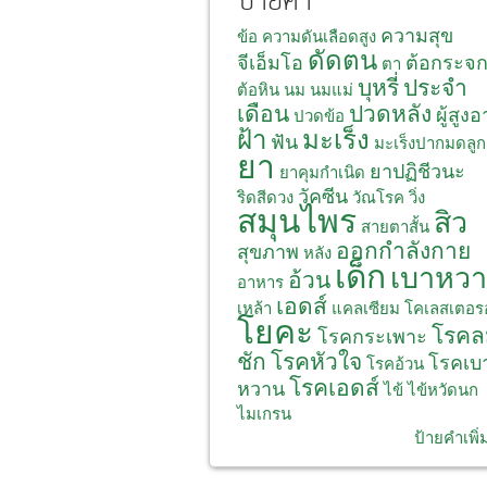
ป้ายคำ
ความสุข
ข้อ
ความดันเลือดสูง
ดัดตน
จีเอ็มโอ
ต้อกระจ
ตา
บุหรี่
ประจำ
ต้อหิน
นม
นมแม่
เดือน
ปวดหลัง
ผู้สูงอ
ปวดข้อ
ฝ้า
มะเร็ง
ฟัน
มะเร็งปากมดลูก
ยา
ยาปฏิชีวนะ
ยาคุมกำเนิด
วัคซีน
ริดสีดวง
วัณโรค
วิ่ง
สมุนไพร
สิว
สายตาสั้น
ออกกำลังกาย
สุขภาพ
หลัง
เด็ก
เบาหว
อ้วน
อาหาร
เอดส์
เหล้า
แคลเซียม
โคเลสเตอร
โยคะ
โรคล
โรคกระเพาะ
ชัก
โรคหัวใจ
โรคเบ
โรคอ้วน
โรคเอดส์
หวาน
ไข้
ไข้หวัดนก
ไมเกรน
ป้ายคำเพิ่