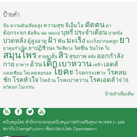
ป้ายคำ
ดัดตน
ความสุข
จีเอ็มโอ
ข้อ
ความดันเลือดสูง
ตา
บุหรี่
ประจำเดือน
ต้อกระจก
ต้อหิน
นม
นมแม่
ปวดข้อ
ยา
ฝ้า
มะเร็ง
ปวดหลัง
ผู้สูงอายุ
ฟัน
มะเร็งปากมดลูก
ยาปฏิชีวนะ
วัคซีน
ยาคุมกำเนิด
ริดสีดวง
วัณโรค
วิ่ง
สมุนไพร
สิว
ออกกำลัง
สุขภาพ
สายตาสั้น
หลัง
เด็ก
เบาหวาน
กาย
อ้วน
เอดส์
อาหาร
เหล้า
โยคะ
โรคลม
โรคกระเพาะ
แคลเซียม
โคเลสเตอรอล
ชัก
โรคหัวใจ
โรคเอดส์
โรคเบาหวาน
โรคอ้วน
ไข้
ไข้
หวัดนก
ไมเกรน
ป้ายคำเพิ่มเติม
สนับสนุนโดย
สำนักงานกองทุนสนับสนุนการสร้างเสริมสุขภาพ (สสส.)<
และ
สถาบัน ChangeFusion<
พัฒนาระบบโดย
Opendream<