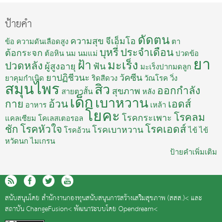
ป้ายคำ
ดัดตน
ความสุข
จีเอ็มโอ
ข้อ
ความดันเลือดสูง
ตา
บุหรี่
ประจำเดือน
ต้อกระจก
ต้อหิน
นม
นมแม่
ปวดข้อ
ยา
ฝ้า
มะเร็ง
ปวดหลัง
ผู้สูงอายุ
ฟัน
มะเร็งปากมดลูก
ยาปฏิชีวนะ
วัคซีน
ยาคุมกำเนิด
ริดสีดวง
วัณโรค
วิ่ง
สมุนไพร
สิว
ออกกำลัง
สุขภาพ
สายตาสั้น
หลัง
เด็ก
เบาหวาน
กาย
อ้วน
เอดส์
อาหาร
เหล้า
โยคะ
โรคลม
โรคกระเพาะ
แคลเซียม
โคเลสเตอรอล
ชัก
โรคหัวใจ
โรคเอดส์
โรคเบาหวาน
โรคอ้วน
ไข้
ไข้
หวัดนก
ไมเกรน
ป้ายคำเพิ่มเติม
สนับสนุนโดย
สำนักงานกองทุนสนับสนุนการสร้างเสริมสุขภาพ (สสส.)<
และ
สถาบัน ChangeFusion<
พัฒนาระบบโดย
Opendream<