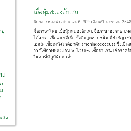
เยื่อหุ้มสมองอักเสบ
ก
นิตยสารหมอชาวบ้าน
เล่มที่:
309
เดือน/ปี:
มกราคม 254
ายุ
ชื่อภาษาไทย เยื่อหุ้มสมองอักเสบชื่อภาษาอังกฤษ Meni
ได้แก่๑. เชื้อแบคทีเรีย ซึ่งมีอยู่หลายชนิด ที่สำคัญ เช่
เอดส์- เชื้อเมนิงโกค็อกคัส (meningococcus) ซึ่งเป็นสา
ว่า "ไข้กาฬหลังแอ่น"๒. ไวรัส๓. เชื้อรา เช่น เชื้อรา
ในคนที่มีภูมิคุ้มกันต่ำ ...
าน
อล
ม
า
มเติม