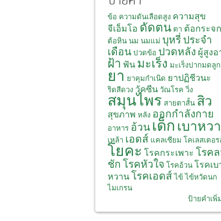
ป้ายคำ
ความสุข
ข้อ
ความดันเลือดสูง
ดัดตน
จีเอ็มโอ
ต้อกระจ
ตา
บุหรี่
ประจำ
ต้อหิน
นม
นมแม่
เดือน
ปวดหลัง
ผู้สูงอ
ปวดข้อ
ฝ้า
มะเร็ง
ฟัน
มะเร็งปากมดลูก
ยา
ยาปฏิชีวนะ
ยาคุมกำเนิด
วัคซีน
ริดสีดวง
วัณโรค
วิ่ง
สมุนไพร
สิว
สายตาสั้น
ออกกำลังกาย
สุขภาพ
หลัง
เด็ก
เบาหว
อ้วน
อาหาร
เอดส์
เหล้า
แคลเซียม
โคเลสเตอร
โยคะ
โรคล
โรคกระเพาะ
ชัก
โรคหัวใจ
โรคเบ
โรคอ้วน
โรคเอดส์
หวาน
ไข้
ไข้หวัดนก
ไมเกรน
ป้ายคำเพิ่