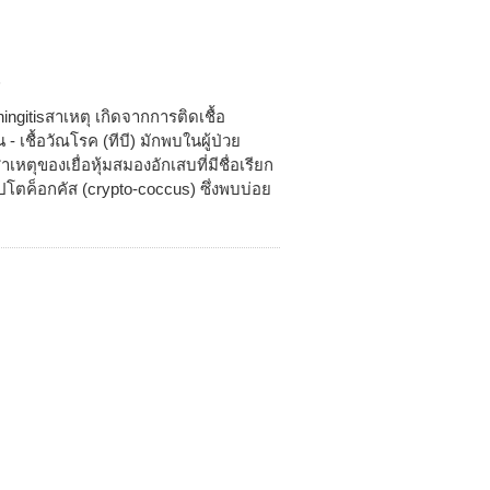
8
ngitisสาเหตุ เกิดจากการติดเชื้อ
น - เชื้อวัณโรค (ทีบี) มักพบในผู้ป่วย
เหตุของเยื่อหุ้มสมองอักเสบที่มีชื่อเรียก
คริปโตค็อกคัส (crypto-coccus) ซึ่งพบบ่อย