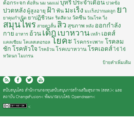
บุหรี่
ประจำเดือน
ต้อกระจก
ต้อหิน
นม
นมแม่
ปวดข้อ
ยา
ฝ้า
มะเร็ง
ปวดหลัง
ผู้สูงอายุ
ฟัน
มะเร็งปากมดลูก
ยาปฏิชีวนะ
วัคซีน
ยาคุมกำเนิด
ริดสีดวง
วัณโรค
วิ่ง
สมุนไพร
สิว
ออกกำลัง
สุขภาพ
สายตาสั้น
หลัง
เด็ก
เบาหวาน
กาย
อ้วน
เอดส์
อาหาร
เหล้า
โยคะ
โรคลม
โรคกระเพาะ
แคลเซียม
โคเลสเตอรอล
ชัก
โรคหัวใจ
โรคเอดส์
โรคเบาหวาน
โรคอ้วน
ไข้
ไข้
หวัดนก
ไมเกรน
ป้ายคำเพิ่มเติม
สนับสนุนโดย
สำนักงานกองทุนสนับสนุนการสร้างเสริมสุขภาพ (สสส.)<
และ
สถาบัน ChangeFusion<
พัฒนาระบบโดย
Opendream<
<