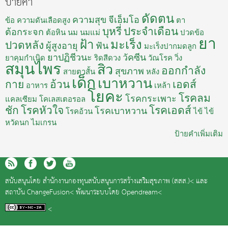
ป้ายคำ
ดัดตน
ความสุข
จีเอ็มโอ
ข้อ
ความดันเลือดสูง
ตา
บุหรี่
ประจำเดือน
ต้อกระจก
ต้อหิน
นม
นมแม่
ปวดข้อ
ยา
ฝ้า
มะเร็ง
ปวดหลัง
ผู้สูงอายุ
ฟัน
มะเร็งปากมดลูก
ยาปฏิชีวนะ
วัคซีน
ยาคุมกำเนิด
ริดสีดวง
วัณโรค
วิ่ง
สมุนไพร
สิว
ออกกำลัง
สุขภาพ
สายตาสั้น
หลัง
เด็ก
เบาหวาน
กาย
อ้วน
เอดส์
อาหาร
เหล้า
โยคะ
โรคลม
โรคกระเพาะ
แคลเซียม
โคเลสเตอรอล
ชัก
โรคหัวใจ
โรคเอดส์
โรคเบาหวาน
โรคอ้วน
ไข้
ไข้
หวัดนก
ไมเกรน
ป้ายคำเพิ่มเติม
สนับสนุนโดย
สำนักงานกองทุนสนับสนุนการสร้างเสริมสุขภาพ (สสส.)<
และ
สถาบัน ChangeFusion<
พัฒนาระบบโดย
Opendream<
<