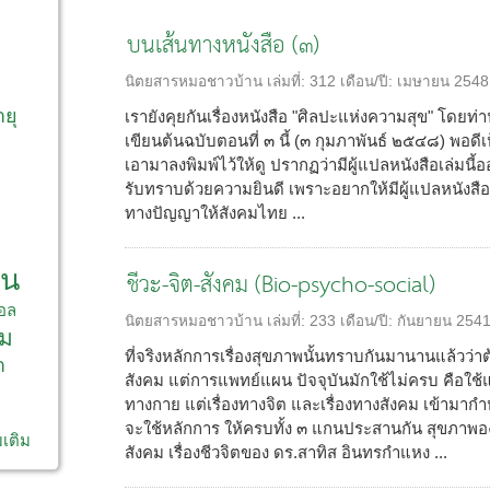
บนเส้นทางหนังสือ (๓)
ก
นิตยสารหมอชาวบ้าน
เล่มที่:
312
เดือน/ปี:
เมษายน 2548
ายุ
เรายังคุยกันเรื่องหนังสือ "ศิลปะแห่งความสุข" โดยท่
เขียนต้นฉบับตอนที่ ๓ นี้ (๓ กุมภาพันธ์ ๒๕๔๘) พอดีเห
เอามาลงพิมพ์ไว้ให้ดู ปรากฏว่ามีผู้แปลหนังสือเล่มนี้
รับทราบด้วยความยินดี เพราะอยากให้มีผู้แปลหนังสือดี
ทางปัญญาให้สังคมไทย ...
าน
ชีวะ-จิต-สังคม (Bio-psycho-social)
อล
นิตยสารหมอชาวบ้าน
เล่มที่:
233
เดือน/ปี:
กันยายน 254
ม
ที่จริงหลักการเรื่องสุขภาพนั้นทราบกันมานานแล้วว่า
า
สังคม แต่การแพทย์แผน ปัจจุบันมักใช้ไม่ครบ คือใช้แก
ทางกาย แต่เรื่องทางจิต และเรื่องทางสังคม เข้ามาก
จะใช้หลักการ ให้ครบทั้ง ๓ แกนประสานกัน สุขภาพองค
มเติม
สังคม เรื่องชีวจิตของ ดร.สาทิส อินทรกำแหง ...