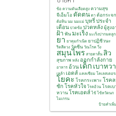
ป้ายคำ
ความสุข
ข้อ
ความดันเลือดสูง
ดัดตน
จีเอ็มโอ
ต้อกระจ
ตา
บุหรี่
ประจำ
ต้อหิน
นม
นมแม่
เดือน
ปวดหลัง
ผู้สูงอ
ปวดข้อ
ฝ้า
มะเร็ง
ฟัน
มะเร็งปากมดลูก
ยา
ยาปฏิชีวนะ
ยาคุมกำเนิด
วัคซีน
ริดสีดวง
วัณโรค
วิ่ง
สมุนไพร
สิว
สายตาสั้น
ออกกำลังกาย
สุขภาพ
หลัง
เด็ก
เบาหว
อ้วน
อาหาร
เอดส์
เหล้า
แคลเซียม
โคเลสเตอร
โยคะ
โรคล
โรคกระเพาะ
ชัก
โรคหัวใจ
โรคเบ
โรคอ้วน
โรคเอดส์
หวาน
ไข้
ไข้หวัดนก
ไมเกรน
ป้ายคำเพิ่