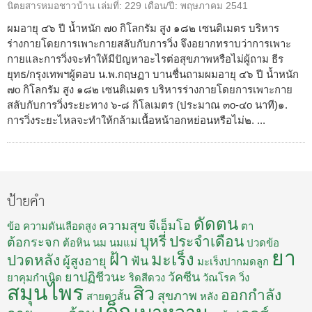
นิตยสารหมอชาวบ้าน
เล่มที่:
229
เดือน/ปี:
พฤษภาคม 2541
ผมอายุ ๔๖ ปี น้ำหนัก ๗o กิโลกรัม สูง ๑๘๒ เซนติเมตร บริหาร
ร่างกายโดยการเพาะกายสลับกับการวิ่ง จึงอยากทราบว่าการเพาะ
กายและการวิ่งจะทำให้มีปัญหาอะไรต่อสุขภาพหรือไม่ผู้ถาม ธีร
ยุทธ/กรุงเทพฯผู้ตอบ น.พ.กฤษฏา บานชื่นถามผมอายุ ๔๖ ปี น้ำหนัก
๗o กิโลกรัม สูง ๑๘๒ เซนติเมตร บริหารร่างกายโดยการเพาะกาย
สลับกับการวิ่งระยะทาง ๖-๘ กิโลเมตร (ประมาณ ๓o-๔o นาที)๑.
การวิ่งระยะไหลจะทำให้กล้ามเนื้อหน้าอกหย่อนหรือไม่๒. ...
ป้ายคำ
ดัดตน
ความสุข
จีเอ็มโอ
ข้อ
ความดันเลือดสูง
ตา
บุหรี่
ประจำเดือน
ต้อกระจก
ต้อหิน
นม
นมแม่
ปวดข้อ
ยา
ฝ้า
มะเร็ง
ปวดหลัง
ผู้สูงอายุ
ฟัน
มะเร็งปากมดลูก
ยาปฏิชีวนะ
วัคซีน
ยาคุมกำเนิด
ริดสีดวง
วัณโรค
วิ่ง
สมุนไพร
สิว
ออกกำลัง
สุขภาพ
สายตาสั้น
หลัง
เด็ก