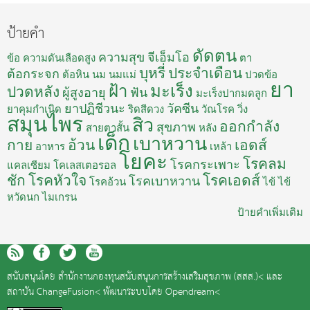
ป้ายคำ
ดัดตน
ความสุข
จีเอ็มโอ
ข้อ
ความดันเลือดสูง
ตา
บุหรี่
ประจำเดือน
ต้อกระจก
ต้อหิน
นม
นมแม่
ปวดข้อ
ยา
ฝ้า
มะเร็ง
ปวดหลัง
ผู้สูงอายุ
ฟัน
มะเร็งปากมดลูก
ยาปฏิชีวนะ
วัคซีน
ยาคุมกำเนิด
ริดสีดวง
วัณโรค
วิ่ง
สมุนไพร
สิว
ออกกำลัง
สุขภาพ
สายตาสั้น
หลัง
เด็ก
เบาหวาน
กาย
อ้วน
เอดส์
อาหาร
เหล้า
โยคะ
โรคลม
โรคกระเพาะ
แคลเซียม
โคเลสเตอรอล
ชัก
โรคหัวใจ
โรคเอดส์
โรคเบาหวาน
โรคอ้วน
ไข้
ไข้
หวัดนก
ไมเกรน
ป้ายคำเพิ่มเติม
สนับสนุนโดย
สำนักงานกองทุนสนับสนุนการสร้างเสริมสุขภาพ (สสส.)<
และ
สถาบัน ChangeFusion<
พัฒนาระบบโดย
Opendream<