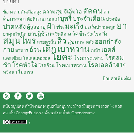
ป้ายคำ
ดัดตน
ความสุข
จีเอ็มโอ
ข้อ
ความดันเลือดสูง
ตา
บุหรี่
ประจำเดือน
ต้อกระจก
ต้อหิน
นม
นมแม่
ปวดข้อ
ยา
ฝ้า
มะเร็ง
ปวดหลัง
ผู้สูงอายุ
ฟัน
มะเร็งปากมดลูก
ยาปฏิชีวนะ
วัคซีน
ยาคุมกำเนิด
ริดสีดวง
วัณโรค
วิ่ง
สมุนไพร
สิว
ออกกำลัง
สุขภาพ
สายตาสั้น
หลัง
เด็ก
เบาหวาน
กาย
อ้วน
เอดส์
อาหาร
เหล้า
โยคะ
โรคลม
โรคกระเพาะ
แคลเซียม
โคเลสเตอรอล
ชัก
โรคหัวใจ
โรคเอดส์
โรคเบาหวาน
โรคอ้วน
ไข้
ไข้
หวัดนก
ไมเกรน
ป้ายคำเพิ่มเติม
สนับสนุนโดย
สำนักงานกองทุนสนับสนุนการสร้างเสริมสุขภาพ (สสส.)<
และ
สถาบัน ChangeFusion<
พัฒนาระบบโดย
Opendream<
<