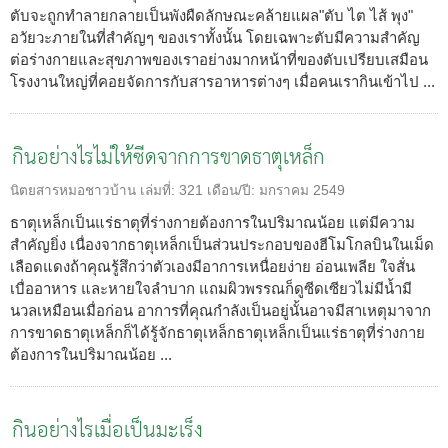
ตับจะถูกทำลายกลายเป็นพังผืดลักษณะคล้ายแผล"ตับ ไต ไส้ พุง"
อวัยวะภายในที่สำคัญๆ ของเราทั้งนั้น โดยเฉพาะตับมีความสำคัญ
ต่อร่างกายและสุขภาพของเราอย่างมากหน้าที่ของตับเปรียบเสมือน
โรงงานใหญ่ที่คอยจัดการกับสารอาหารต่างๆ เมื่อคนเรากินเข้าไป ...
กินอย่างไรไม่ให้ซีดจากการขาดธาตุเหล็ก
นิตยสารหมอชาวบ้าน
เล่มที่:
321
เดือน/ปี:
มกราคม 2549
ธาตุเหล็กเป็นแร่ธาตุที่ร่างกายต้องการในปริมาณน้อย แต่มีความ
สำคัญยิ่ง เนื่องจากธาตุเหล็กเป็นส่วนประกอบของฮีโมโกลบินในเม็ด
เลือดแดงถ้าคุณรู้สึกว่าตัวเองมีอาการเหนื่อยง่าย อ่อนเพลีย ใจสั่น
เบื่ออาหาร และหายใจลำบาก แถมผิวพรรณก็ดูซีดเซียวไม่มีน้ำมี
นวลเหมือนเมื่อก่อน อาการที่คุณกำลังเป็นอยู่นั้นอาจมีสาเหตุมาจาก
การขาดธาตุเหล็กก็ได้รู้จักธาตุเหล็กธาตุเหล็กเป็นแร่ธาตุที่ร่างกาย
ต้องการในปริมาณน้อย ...
กินอย่างไรเมื่อเป็นมะเร็ง