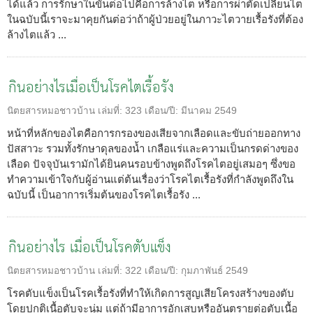
ได้แล้ว การรักษาในขั้นต่อไปคือการล้างไต หรือการผ่าตัดเปลี่ยนไต
ในฉบับนี้เราจะมาคุยกันต่อว่าถ้าผู้ป่วยอยู่ในภาวะไตวายเรื้อรังที่ต้อง
ล้างไตแล้ว ...
กินอย่างไรเมื่อเป็นโรคไตเรื้อรัง
นิตยสารหมอชาวบ้าน
เล่มที่:
323
เดือน/ปี:
มีนาคม 2549
หน้าที่หลักของไตคือการกรองของเสียจากเลือดและขับถ่ายออกทาง
ปัสสาวะ รวมทั้งรักษาดุลของน้ำ เกลือแร่และความเป็นกรดด่างของ
เลือด ปัจจุบันเรามักได้ยินคนรอบข้างพูดถึงโรคไตอยู่เสมอๆ ซึ่งขอ
ทำความเข้าใจกับผู้อ่านแต่ต้นเรื่องว่าโรคไตเรื้อรังที่กำลังพูดถึงใน
ฉบับนี้ เป็นอาการเริ่มต้นของโรคไตเรื้อรัง ...
กินอย่างไร เมื่อเป็นโรคตับแข็ง
นิตยสารหมอชาวบ้าน
เล่มที่:
322
เดือน/ปี:
กุมภาพันธ์ 2549
โรคตับแข็งเป็นโรคเรื้อรังที่ทำให้เกิดการสูญเสียโครงสร้างของตับ
โดยปกติเนื้อตับจะนุ่ม แต่ถ้ามีอาการอักเสบหรืออันตรายต่อตับเนื้อ