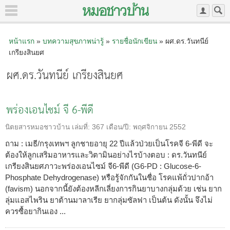
หน้าแรก
»
บทความสุขภาพน่ารู้
»
รายชื่อนักเขียน
» ผศ.ดร.วันทนีย์
เกรียงสินยศ
ผศ.ดร.วันทนีย์ เกรียงสินยศ
พร่องเอนไซม์ จี 6-พีดี
นิตยสารหมอชาวบ้าน
เล่มที่:
367
เดือน/ปี:
พฤศจิกายน 2552
ถาม : เมธี/กรุงเทพฯ ลูกชายอายุ 22 ปีแล้วป่วยเป็นโรคจี 6-พีดี จะ
ต้องให้ลูกเสริมอาหารและวิตามินอย่างไรบ้างตอบ : ดร.วันทนีย์
เกรียงสินยศภาวะพร่องเอนไซม์ จี6-พีดี (G6-PD : Glucose-6-
Phosphate Dehydrogenase) หรือรู้จักกันในชื่อ โรคแพ้ถั่วปากอ้า
(favism) นอกจากนี้ยังต้องหลีกเลี่ยงการกินยาบางกลุ่มด้วย เช่น ยาก
ลุ่มแอสไพริน ยาต้านมาลาเรีย ยากลุ่มซัลฟา เป็นต้น ดังนั้น จึงไม่
ควรซื้อยากินเอง ...