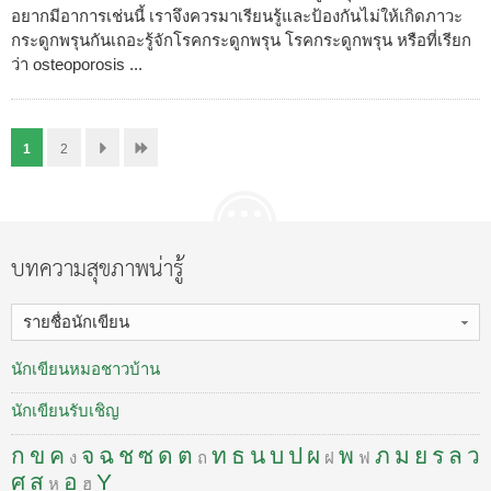
อยากมีอาการเช่นนี้ เราจึงควรมาเรียนรู้และป้องกันไม่ให้เกิดภาวะ
กระดูกพรุนกันเถอะรู้จักโรคกระดูกพรุน โรคกระดูกพรุน หรือที่เรียก
ว่า osteoporosis ...
1
2
บทความสุขภาพน่ารู้
รายชื่อนักเขียน
นักเขียนหมอชาวบ้าน
นักเขียนรับเชิญ
ก
ข
ค
จ
ฉ
ช
ซ
ด
ต
ท
ธ
น
บ
ป
ผ
พ
ภ
ม
ย
ร
ล
ว
ง
ถ
ฝ
ฟ
ศ
ส
อ
Y
ห
ฮ