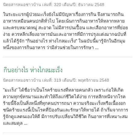
นิตยสารหมอชาวบ้าน
เล่มที่:
320
เดือน/ปี:
ธันวาคม 2548
ในระยะแรกผู้ป่วยมะเร็งยังไม่มีปัญหาเรื่องการกิน จึงสามารถกิน
อาหารเหมือนคนปกติทั่วไป โดยเน้นการกินอาหารให้หลากหลาย
และครบหมวดหมู่ สะอาด ไม่มีสารปนเปื้อน และเลือกอาหารที่ย่อย
ง่าย ควรหลีกเลี่ยงอาหารมันและอาหารที่มีการปรุงแต่งมากฉบับที่
แล้วได้รู้จัก “กินอย่างไร ห่างไกลมะเร็ง” ในฉบับนี้มารู้จักในอีกมุม
หนึ่งของการกินอาหาร ว่ามีส่วนช่วยในการรักษา ...
กินอย่างไร ห่างไกลมะเร็ง
นิตยสารหมอชาวบ้าน
เล่มที่:
319
เดือน/ปี:
พฤศจิกายน 2548
"มะเร็ง" ได้ชื่อว่าเป็นโรคร้ายแรงที่หลายคนกลัว เพราะก่อให้เกิด
ความทุกข์ทรมานและทำให้ถึงแก่ชีวิตได้ง่าย การหลีกหนีจากโรค
ร้ายนี้จึงเป็นสิ่งหนึ่งที่ทุกคนปรารถนา ความจริงมะเร็งหรือเนื้องอก
ชนิดร้ายแรงนี้เป็นโรคที่ป้องกันและรักษาให้หายได้ ถ้าเริ่มจากการ
รู้จักดูแลตนเองให้ดี มีการปรับเปลี่ยนวิถีชีวิต กินอาหารที่เหมาะสม
และสมดุล ...