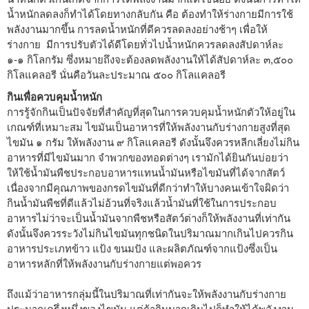
น้ำหนักลดลงก็ทำได้โดยทางกลับกัน คือ ต้องทำให้ร่างกายมีการใช้
พลังงานมากขึ้น การลดน้ำหนักที่ดีควรลดลงอย่างช้าๆ เพื่อให้
ร่างกาย มีการปรับตัวได้ดีโดยทั่วไปน้ำหนักควรลดลงสัปดาห์ละ
๑-๑ กิโลกรัม ซึ่งหมายถึงจะต้องลดพลังงานให้ได้สัปดาห์ละ ๓,๕๐๐
กิโลแคลอรี นั่นคือวันละประมาณ ๕๐๐ กิโลแคลอรี
กินเพื่อควบคุมน้ำหนัก
การรู้จักกินเป็นปัจจัยที่สำคัญที่สุดในการควบคุมน้ำหนักตัวให้อยู่ใน
เกณฑ์ที่เหมาะสม ไขมันเป็นอาหารที่ให้พลังงานกับร่างกายสูงที่สุด
ไขมัน ๑ กรัม ให้พลังงาน ๙ กิโลแคลอรี ดังนั้นจึงควรหลีกเลี่ยงไม่กิน
อาหารที่มีไขมันมาก จำพวกของทอดต่างๆ เรามักได้ยินกันบ่อยว่า
ให้ใช้น้ำมันพืชประกอบอาหารแทนน้ำมันหรือไขมันที่ได้จากสัตว์
เนื่องจากมีคุณภาพของกรดไขมันที่ดีกว่าทำให้บางคนเข้าใจผิดว่า
กินน้ำมันพืชที่ดีแล้วไม่อ้วนที่จริงแล้วน้ำมันที่ใช้ในการประกอบ
อาหารไม่ว่าจะเป็นน้ำมันจากพืชหรือสัตว์ต่างก็ให้พลังงานที่เท่ากัน
ดังนั้นจึงควรระวังไม่กินไขมันทุกชนิดในปริมาณมากเกินไปควรกิน
อาหารประเภทข้าว แป้ง ขนมปัง และผลิตภัณฑ์จากแป้งซึ่งเป็น
อาหารหลักที่ให้พลังงานกับร่างกายแต่พอควร
ถึงแม้ว่าอาหารกลุ่มนี้ในปริมาณที่เท่ากันจะให้พลังงานกับร่างกาย