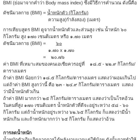
BMI (ย่อมาจากคำว่า Body mass index) ซึ่งมีวิธีการคำนวณ ดังนี้คือ
ดัชนีมวลกาย (BMI) =
น้ำหนักตัว (กิโลกรัม)
ความสูง(กำลังสอง) (เมตร)
การเทียบสูตร BMI ดูจากน้ำหนักตัวและส่วนสูง เช่น น้ำหนัก ๖๐
กิโลกรัม สูง ๑๗๐ เซนติเมตร หรือ ๑.๗๐ เมตร
ดัชนีมวลกาย (BMI) =
๖๐
๑.๗๐ x ๑.๗๐
= ๒๐.๗๖
ค่า BMI ที่เหมาะสมของคนเอเชียควรอยู่ที่ ๑๘.๕ - ๒๒.๙ กิโลกรัม/
ตารางเมตร
ถ้าค่า BMI น้อยกว่า ๑๘.๕ กิโลกรัม/ตารางเมตร แสดงว่าผอมเกินไป
แต่ถ้าค่า BMI สูงกว่านี้ คือ ๒๓ - ๒๔.๙ กิโลกรัม/ตารางเมตร แสดง
ว่ามีน้ำหนักตัวเกิน
ถ้าค่า BMI มากกว่า ๒๕ กิโลกรัม/ตารางเมตร แสดงว่าเป็นโรคอ้วน
ในคนที่สูง ๑๗๐ เซนติเมตร น้ำหนักตัวที่ดีจะอยู่ระหว่าง ๕๘ - ๖๐
กิโลกรัม แต่ถ้าน้ำหนักอยู่ระหว่าง ๖๒.๖๕ กิโลกรัม ก็แสดงว่ามีน้ำ
หนักเกิน และถ้าหนักมากกว่า ๖๕ กิโลกรัม ก็แสดงว่าอ้วน
การลดน้ำหนัก
น้ำหนักตัวเกินเกิดจากการได้พลังงานมากแต่ใช้น้อย ดังนั้นการทำให้