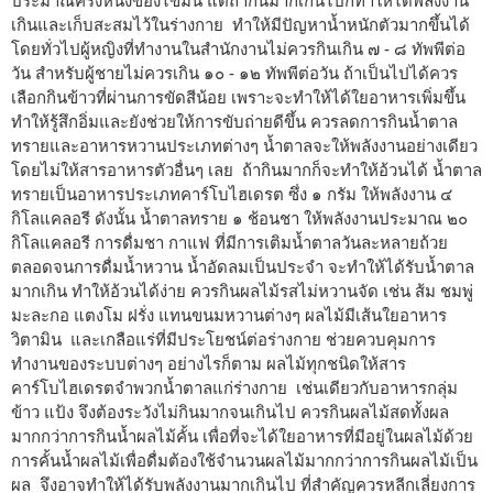
ประมาณครึ่งหนึ่งของไขมัน แต่ถ้ากินมากเกินไปก็ทำให้ได้พลังงาน
เกินและเก็บสะสมไว้ในร่างกาย ทำให้มีปัญหาน้ำหนักตัวมากขึ้นได้
โดยทั่วไปผู้หญิงที่ทำงานในสำนักงานไม่ควรกินเกิน ๗ - ๘ ทัพพีต่อ
วัน สำหรับผู้ชายไม่ควรเกิน ๑๐ - ๑๒ ทัพพีต่อวัน ถ้าเป็นไปได้ควร
เลือกกินข้าวที่ผ่านการขัดสีน้อย เพราะจะทำให้ได้ใยอาหารเพิ่มขึ้น
ทำให้รู้สึกอิ่มและยังช่วยให้การขับถ่ายดีขึ้น ควรลดการกินน้ำตาล
ทรายและอาหารหวานประเภทต่างๆ น้ำตาลจะให้พลังงานอย่างเดียว
โดยไม่ให้สารอาหารตัวอื่นๆ เลย ถ้ากินมากก็จะทำให้อ้วนได้ น้ำตาล
ทรายเป็นอาหารประเภทคาร์โบไฮเดรต ซึ่ง ๑ กรัม ให้พลังงาน ๔
กิโลแคลอรี ดังนั้น น้ำตาลทราย ๑ ช้อนชา ให้พลังงานประมาณ ๒๐
กิโลแคลอรี การดื่มชา กาแฟ ที่มีการเติมน้ำตาลวันละหลายถ้วย
ตลอดจนการดื่มน้ำหวาน น้ำอัดลมเป็นประจำ จะทำให้ได้รับน้ำตาล
มากเกิน ทำให้อ้วนได้ง่าย ควรกินผลไม้รสไม่หวานจัด เช่น ส้ม ชมพู่
มะละกอ แตงโม ฝรั่ง แทนขนมหวานต่างๆ ผลไม้มีเส้นใยอาหาร
วิตามิน และเกลือแร่ที่มีประโยชน์ต่อร่างกาย ช่วยควบคุมการ
ทำงานของระบบต่างๆ อย่างไรก็ตาม ผลไม้ทุกชนิดให้สาร
คาร์โบไฮเดรตจำพวกน้ำตาลแก่ร่างกาย เช่นเดียวกับอาหารกลุ่ม
ข้าว แป้ง จึงต้องระวังไม่กินมากจนเกินไป ควรกินผลไม้สดทั้งผล
มากกว่าการกินน้ำผลไม้คั้น เพื่อที่จะได้ใยอาหารที่มีอยู่ในผลไม้ด้วย
การคั้นน้ำผลไม้เพื่อดื่มต้องใช้จำนวนผลไม้มากกว่าการกินผลไม้เป็น
ผล จึงอาจทำให้ได้รับพลังงานมากเกินไป ที่สำคัญควรหลีกเลี่ยงการ