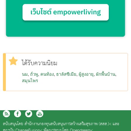
ได้รับความนิยม
นม
ถั่วพู
คนท้อง
ธาลัสซีเมีย
ผู้สูงอายุ
ผักพื้นบ้าน
สมุนไพร
สนับสนุนโดย
สำนักงานกองทุนสนับสนุนการสร้างเสริมสุขภาพ (สสส.)<
และ
สถาบัน ChangeFusion<
พัฒนาระบบโดย
Opendream<