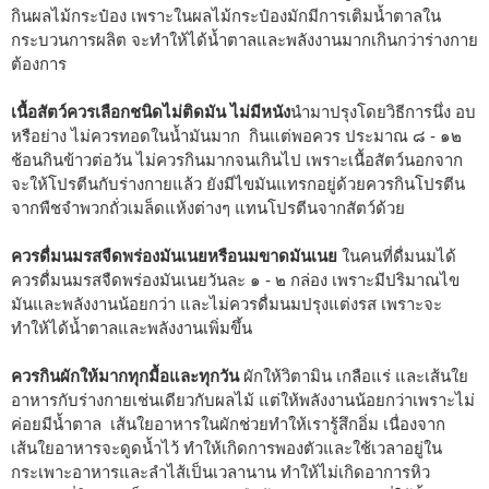
กินผลไม้กระป๋อง เพราะในผลไม้กระป๋องมักมีการเติมน้ำตาลใน
กระบวนการผลิต จะทำให้ได้น้ำตาลและพลังงานมากเกินกว่าร่างกาย
ต้องการ
เนื้อสัตว์ควรเลือกชนิดไม่ติดมัน ไม่มีหนัง
นำมาปรุงโดยวิธีการนึ่ง อบ
หรือย่าง ไม่ควรทอดในน้ำมันมาก กินแต่พอควร ประมาณ ๘ - ๑๒
ช้อนกินข้าวต่อวัน ไม่ควรกินมากจนเกินไป เพราะเนื้อสัตว์นอกจาก
จะให้โปรตีนกับร่างกายแล้ว ยังมีไขมันแทรกอยู่ด้วยควรกินโปรตีน
จากพืชจำพวกถั่วเมล็ดแห้งต่างๆ แทนโปรตีนจากสัตว์ด้วย
ควรดื่มนมรสจืดพร่องมันเนยหรือนมขาดมันเนย
ในคนที่ดื่มนมได้
ควรดื่มนมรสจืดพร่องมันเนยวันละ ๑ - ๒ กล่อง เพราะมีปริมาณไข
มันและพลังงานน้อยกว่า และไม่ควรดื่มนมปรุงแต่งรส เพราะจะ
ทำให้ได้น้ำตาลและพลังงานเพิ่มขึ้น
ควรกินผักให้มากทุกมื้อและทุกวัน
ผักให้วิตามิน เกลือแร่ และเส้นใย
อาหารกับร่างกายเช่นเดียวกับผลไม้ แต่ให้พลังงานน้อยกว่าเพราะไม่
ค่อยมีน้ำตาล เส้นใยอาหารในผักช่วยทำให้เรารู้สึกอิ่ม เนื่องจาก
เส้นใยอาหารจะดูดน้ำไว้ ทำให้เกิดการพองตัวและใช้เวลาอยู่ใน
กระเพาะอาหารและลำไส้เป็นเวลานาน ทำให้ไม่เกิดอาการหิว