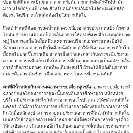
บ่อย ผักที่กินควรเป็นผักสด ลวก หรือต้ม มากกว่าผัดผักที่ใช้น้ำมัน
มาก หรือผักชุบแป้งทอด สำหรับคนที่ชอบกินผักในลักษณะผักสลัด
ต้องระวังปริมาณน้ำสลัดต้องไม่ใส่มากเกินไป
ถึงแม้ว่าคนที่ต้องการลดน้ำหนักควรเลี่ยงอาหารประเภทแป้ง น้ำตาล
ไขมัน ดังกล่าวแล้ว แต่ก็ควรกินอาหารให้ครบทั้ง ๓ มื้อ และทุกหมวด
หมู่ ไม่ควรงดมื้อใดมื้อหนึ่ง แต่ควรลดปริมาณอาหารแต่ละมื้อให้
น้อยลง การงดอาหารมื้อใดมื้อหนึ่งมักจะทำให้ปริมาณอาหารที่กินใน
มื้อถัดไปมากขึ้นกว่าเดิม อาหารมื้อเช้าและกลางวันควรจะมีปริมาณ
มากกว่าอาหารมื้อเย็น เพื่อให้อาหารที่กินถูกเผาผลาญเป็นพลังงานใน
การทำกิจกรรมต่างๆ แทนที่จะเก็บสะสมไว้ ถ้าจะให้ดีหลังกินอาหาร
แต่ละมื้อควรเดินช้าๆ เพื่อย่อยอาหาร ไม่ควรที่จะนอนทันที
คนที่มีน้ำหนักเกิน ควรงดอาหารขบเคี้ยวทุกชนิด
อาหารขบเคี้ยวจะมี
ฉลากข้อมูลโภชนาการอยู่ฉะนั้นก่อนกินควรศึกษาดูว่า หนึ่งหน่วย
บริโภคมีปริมาณเท่าไร ให้สารอาหารอะไรบ้าง และให้พลังงานกี่กิโล
แคลอรี ถ้ามีการกินอาหารขบเคี้ยวมากอาจต้องลดปริมาณอาหารที่
กินในมื้อหลักลงบ้าง การควบคุมปริมาณอาหารที่กินไม่ให้มากเกินไป
เป็นหัวใจสำคัญของการลดน้ำหนัก ดังนั้นจึงควรกินอาหารช้าๆ เคี้ยว
ให้ละเอียด และกินแค่พออิ่ม ไม่เสียดายอาหารที่เหลือ การตักอาหาร
หรือข้าวควรตักตามจำนวนที่ต้องกินเพียงครั้งเดียว ไม่ควรตักเพิ่มอีก