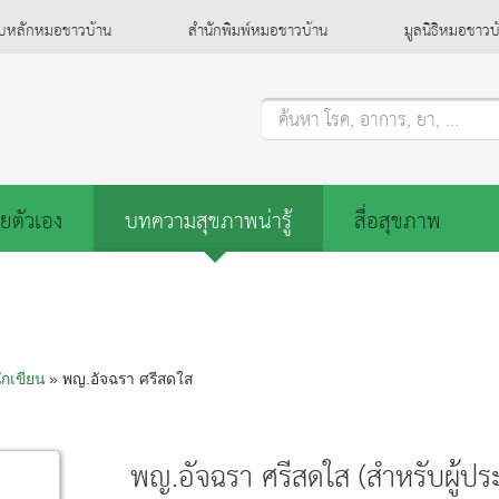
็บหลักหมอชาวบ้าน
สำนักพิมพ์หมอชาวบ้าน
มูลนิธิหมอชาวบ
ค้นหา โรค, อาการ, ยา, ...
ยตัวเอง
บทความสุขภาพน่ารู้
สื่อสุขภาพ
ักเขียน
» พญ.อัจฉรา ศรีสดใส
พญ.อัจฉรา ศรีสดใส (สำหรับผู้ปร