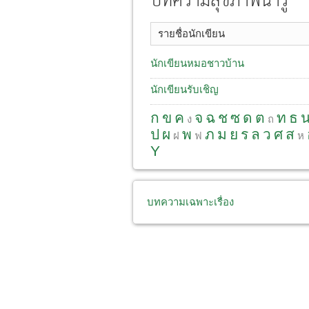
บทความสุขภาพน่ารู้
รายชื่อนักเขียน
นักเขียนหมอชาวบ้าน
นักเขียนรับเชิญ
ก
ข
ค
จ
ฉ
ช
ซ
ด
ต
ท
ธ
ง
ถ
ป
ผ
พ
ภ
ม
ย
ร
ล
ว
ศ
ส
ฝ
ฟ
ห
Y
บทความเฉพาะเรื่อง