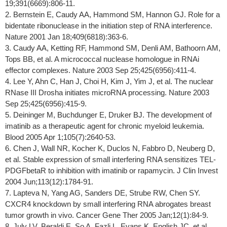
19;391(6669):806-11.
2. Bernstein E, Caudy AA, Hammond SM, Hannon GJ. Role for a
bidentate ribonuclease in the initiation step of RNA interference.
Nature 2001 Jan 18;409(6818):363-6.
3. Caudy AA, Ketting RF, Hammond SM, Denli AM, Bathoorn AM,
Tops BB, et al. A micrococcal nuclease homologue in RNAi
effector complexes. Nature 2003 Sep 25;425(6956):411-4.
4. Lee Y, Ahn C, Han J, Choi H, Kim J, Yim J, et al. The nuclear
RNase III Drosha initiates microRNA processing. Nature 2003
Sep 25;425(6956):415-9.
5. Deininger M, Buchdunger E, Druker BJ. The development of
imatinib as a therapeutic agent for chronic myeloid leukemia.
Blood 2005 Apr 1;105(7):2640-53.
6. Chen J, Wall NR, Kocher K, Duclos N, Fabbro D, Neuberg D,
et al. Stable expression of small interfering RNA sensitizes TEL-
PDGFbetaR to inhibition with imatinib or rapamycin. J Clin Invest
2004 Jun;113(12):1784-91.
7. Lapteva N, Yang AG, Sanders DE, Strube RW, Chen SY.
CXCR4 knockdown by small interfering RNA abrogates breast
tumor growth in vivo. Cancer Gene Ther 2005 Jan;12(1):84-9.
8. July LV, Beraldi E, So A, Fazli L, Evans K, English JC, et al.