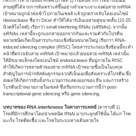
กลไกการทำงานของ RNAi (ภาพที่ 1) เริ่มต้นจากการที่อาร์เอ็นเอ
สายคู่ที่ได้จากการสังเคราะห์ขึ้นอย่างจำเพาะเจาะจงต่อสาย mRNA
เป้าหมายถูกนำส่งเข้าไปภายในเซลล์ แล้วถูกตรวจจับโดยเอนไซม์
ribonuclease ชื่อว่า Dicer ทำให้ได้อาร์เอ็นเอสายคู่ขนาดสั้น (21-25
นิวคลิโอไทด์) เรียกว่า small interfering RNAs (siRNAs). จากนั้น
siRNAs เหล่านี้จะถูกแยกสายออกจากกันและรวมตัวกับโปรตีน
หลายชนิดเกิดเป็นสารประกอบเชิงซ้อนขนาดใหญ่ เรียกว่า RNA-
induced silencing complex (RISC) โดยสารประกอบเชิงซ้อนนี้จะทำ
หน้าที่ตรวจจับสาย mRNA เป้าหมายแล้วย่อยสาย mRNA เหล่านั้น
ให้มีขนาดเล็กลงโดยเอนไซม์ endonuclease ที่อยู่ภายใน RISC
ทำให้เกิดการสลายตัวของสาย mRNA เป้าหมายซึ่งเป็นโมเลกุล
สำคัญในการนำรหัสพันธุกรรมจากดีเอ็นเอเพื่อสังเคราะห์โปรตีน ซึ่ง
ส่งผลให้เกิดการยับยั้งกระบวนการแสดงออกของ ยีน และการสร้าง
โปรตีนเป้าหมายภายในเซลล์ ซึ่งเรียกกระบวนการนี้ว่า post-
transcriptional gene silencing หรือ gene silencing.
บทบาทของ RNA interference ในทางการแพทย์
(ตารางที่ 1)
โรคที่มีการศึกษาโดยนำเทคนิค RNAi มาประยุกต์ใช้นั้น ได้แก่ โรค
มะเร็ง โรคติดเชื้อ และโรคในระบบทางเดินหายใจ