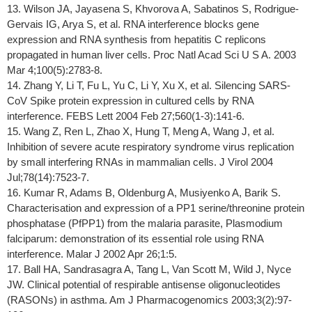
13. Wilson JA, Jayasena S, Khvorova A, Sabatinos S, Rodrigue-
Gervais IG, Arya S, et al. RNA interference blocks gene
expression and RNA synthesis from hepatitis C replicons
propagated in human liver cells. Proc Natl Acad Sci U S A. 2003
Mar 4;100(5):2783-8.
14. Zhang Y, Li T, Fu L, Yu C, Li Y, Xu X, et al. Silencing SARS-
CoV Spike protein expression in cultured cells by RNA
interference. FEBS Lett 2004 Feb 27;560(1-3):141-6.
15. Wang Z, Ren L, Zhao X, Hung T, Meng A, Wang J, et al.
Inhibition of severe acute respiratory syndrome virus replication
by small interfering RNAs in mammalian cells. J Virol 2004
Jul;78(14):7523-7.
16. Kumar R, Adams B, Oldenburg A, Musiyenko A, Barik S.
Characterisation and expression of a PP1 serine/threonine protein
phosphatase (PfPP1) from the malaria parasite, Plasmodium
falciparum: demonstration of its essential role using RNA
interference. Malar J 2002 Apr 26;1:5.
17. Ball HA, Sandrasagra A, Tang L, Van Scott M, Wild J, Nyce
JW. Clinical potential of respirable antisense oligonucleotides
(RASONs) in asthma. Am J Pharmacogenomics 2003;3(2):97-