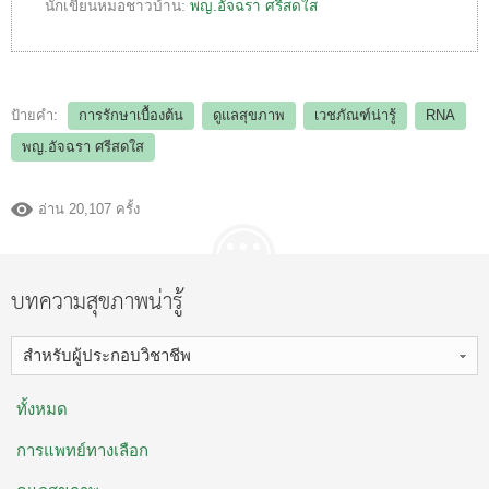
นักเขียนหมอชาวบ้าน:
พญ.อัจฉรา ศรีสดใส
ป้ายคำ:
การรักษาเบื้องต้น
ดูแลสุขภาพ
เวชภัณฑ์น่ารู้
RNA
พญ.อัจฉรา ศรีสดใส
อ่าน 20,107 ครั้ง
บทความสุขภาพน่ารู้
สำหรับผู้ประกอบวิชาชีพ
ทั้งหมด
การแพทย์ทางเลือก