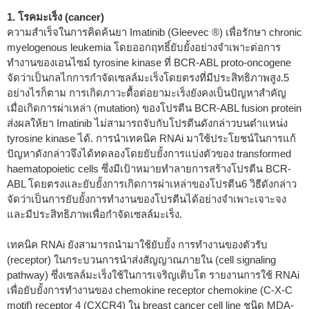
1. โรคมะเร็ง (cancer)
ความสำเร็จในการคิดค้นยา Imatinib (Gleevec
®
) เพื่อรักษา chronic
myelogenous leukemia โดยออกฤทธิ์ยับยั้งอย่างจำเพาะต่อการ
ทำงานของเอนไซม์ tyrosine kinase ที่ BCR-ABL proto-oncogene
จัดว่าเป็นกลไกการกำจัดเซลล์มะเร็งโดยตรงที่มีประสิทธิภาพสูง.
5
อย่างไรก็ตาม การเกิดภาวะดื้อต่อยามะเร็งยังคงเป็นปัญหาสำคัญ
เมื่อเกิดการผ่าเหล่า (mutation) ของโปรตีน BCR-ABL fusion protein
ส่งผลให้ยา Imatinib ไม่สามารถจับกับโปรตีนดังกล่าวบนตำแหน่ง
tyrosine kinase ได้. การนำเทคนิค RNAi มาใช้ประโยชน์ในการแก้
ปัญหาดังกล่าวจึงได้ทดลองโดยยับยั้งการแบ่งตัวของ transformed
haematopoietic cells ซึ่งมีเป้าหมายทำลายการสร้างโปรตีน BCR-
ABL โดยตรงและยับยั้งการเกิดการผ่าเหล่าของโปรตีน
6
วิธีดังกล่าว
จัดว่าเป็นการยับยั้งการทำงานของโปรตีนได้อย่างจำเพาะเจาะจง
และมีประสิทธิภาพเพื่อกำจัดเซลล์มะเร็ง.
เทคนิค RNAi ยังสามารถนำมาใช้ยับยั้ง การทำงานของตัวรับ
(receptor) ในกระบวนการนำส่งสัญญาณภายใน (cell signaling
pathway) ซึ่งเซลล์มะเร็งใช้ในการเจริญเติบโต รายงานการใช้ RNAi
เพื่อยับยั้งการทำงานของ chemokine receptor chemokine (C-X-C
motif) receptor 4 (CXCR4) ใน breast cancer cell line ชนิด MDA-