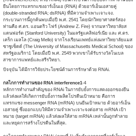
ยีนโดยการแทรกแซงอาร์เอ็นเอ (RNA) ด้วยอาร์เอ็นเอสายคู่
(double-stranded RNA; dsRNA) ที่มีความจำเพาะเจาะจง.
กระบวนการนี้ถูกค้นพบเมื่อปี พ.ศ. 2541 โดยนักวิทยาศาสตร์สอง
ท่านคือ ศ.ดร. แอนดริว ไฟร์ (Andrew Z. Fire) จากมหาวิทยาลัยส
แตนฟอร์ด (Stanford University) ในมลรัฐแคลิฟอร์เนีย และ ศ.ดร.
เคร็ก เมลโล (Craig Mello) จากโรงเรียนแพทย์แห่งมหาวิทยาลัยแมส
ซาชูเซ็ตต์ (The University of Massachusetts Medical School) ของ
สหรัฐอเมริกา
1
โดยเมื่อปี พ.ศ. 2549 พวกเขาได้รับรางวัลโนเบล
สาขาการแพทย์และสรีรวิทยา.
ปัจจุบัน ได้มีการวิจัยประโยชน์ด้านการรักษาด้วย RNAi.
กลไกการทำงานของ RNA interference
1
-4
หลักการทำงานสำคัญของ RNAi ในการยับยั้งการแสดงออกของยีน
แล้วส่งผลให้เกิดการยับยั้งการผลิตโปรตีนเป้าหมาย คือการ
แทรกแซง messenger RNA (mRNA) บนยีนเป้าหมาย ด้วยอาร์เอ็น
เอสายคู่ ซึ่งออกแบบให้มีความจำเพาะเจาะจงต่อสาย mRNA เป้า
หมาย (target mRNA) แล้วส่งผลให้สาย mRNA เหล่านั้นถูกทำลาย
และหยุดการสร้างโปรตีนในที่สุด.