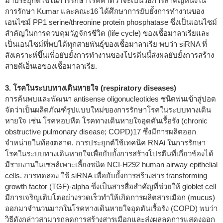
มาประยุกต์ใช้ในการรักษาโรคคาดว่าจะเป็นวิธีการสำคัญหนึ่งใน
การรักษา Kumar และคณะ
16
ได้ศึกษาการยับยั้งการทำงานของ
เอนไซม์ PP1 serine/threonine protein phosphatase ซึ่งเป็นเอนไซม์
สำคัญในการควบคุมวัฏจักรชีวิต (life cycle) ของเชื้อมาลาเรียและ
เป็นเอนไซม์ที่พบได้ทุกสายพันธุ์ของเชื้อมาลาเรีย พบว่า siRNA ที่
สังเคราะห์ขึ้นเพื่อยับยั้งการทำงานของโปรตีนนี้ส่งผลยับยั้งการสร้าง
สายดีเอ็นเอของเชื้อมาลาเรีย.
3. โรคในระบบทางเดินหายใจ (respiratory diseases)
การค้นพบและพัฒนา antisense oligonucleotides ชนิดพ่นเข้าสู่ปอด
จัดว่าเป็นผลิตภัณฑ์รูปแบบใหม่ของการรักษาโรคในระบบทางเดิน
หายใจ เช่น โรคหอบหืด โรคทางเดินหายใจอุดตันเรื้อรัง (chronic
obstructive pulmonary disease; COPD)
17
ซึ่งมีการผลิตออก
จำหน่ายในท้องตลาด. การประยุกต์ใช้เทคนิค RNAi ในการรักษา
โรคในระบบทางเดินหายใจเพื่อยับยั้งการสร้างโปรตีนที่เกี่ยวข้องได้
มีรายงานในเซลล์เพาะเลี้ยงชนิด NCI-H292 human airway epithelial
cells. การทดลอง ใช้ siRNA เพื่อยับยั้งการสร้างสาร transforming
growth factor (TGF)-alpha ซึ่งเป็นสารสื่อสำคัญที่ช่วยให้ globlet cell
มีการเจริญเติบโตอย่างรวดเร็วทำให้เกิดการผลิตสารเมือก (mucus)
ออกมาจำนวนมากในโรคทางเดินหายใจอุดตันเรื้อรัง (COPD) พบว่า
วิธีดังกล่าวสามารถลดการสร้างสารเมือกและส่งผลลดการแสดงออก