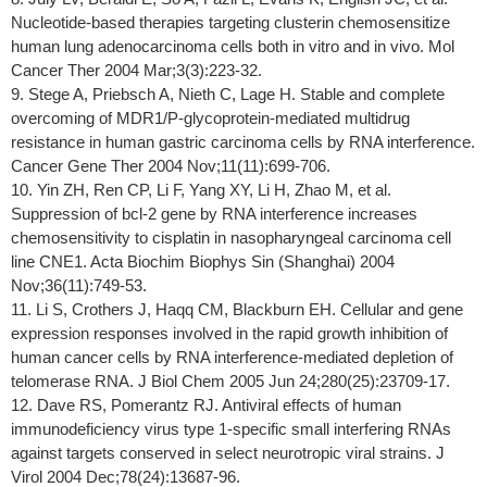
Nucleotide-based therapies targeting clusterin chemosensitize
human lung adenocarcinoma cells both in vitro and in vivo. Mol
Cancer Ther 2004 Mar;3(3):223-32.
9. Stege A, Priebsch A, Nieth C, Lage H. Stable and complete
overcoming of MDR1/P-glycoprotein-mediated multidrug
resistance in human gastric carcinoma cells by RNA interference.
Cancer Gene Ther 2004 Nov;11(11):699-706.
10. Yin ZH, Ren CP, Li F, Yang XY, Li H, Zhao M, et al.
Suppression of bcl-2 gene by RNA interference increases
chemosensitivity to cisplatin in nasopharyngeal carcinoma cell
line CNE1. Acta Biochim Biophys Sin (Shanghai) 2004
Nov;36(11):749-53.
11. Li S, Crothers J, Haqq CM, Blackburn EH. Cellular and gene
expression responses involved in the rapid growth inhibition of
human cancer cells by RNA interference-mediated depletion of
telomerase RNA. J Biol Chem 2005 Jun 24;280(25):23709-17.
12. Dave RS, Pomerantz RJ. Antiviral effects of human
immunodeficiency virus type 1-specific small interfering RNAs
against targets conserved in select neurotropic viral strains. J
Virol 2004 Dec;78(24):13687-96.