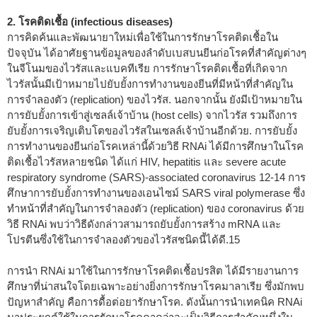
2. โรคติดเชื้อ (infectious diseases)
การคิดค้นและพัฒนายาใหม่เพื่อใช้ในการรักษาโรคติดเชื้อใน
ปัจจุบัน ได้อาศัยฐานข้อมูลของลำดับเบสบนยีนก่อโรคที่สำคัญต่างๆ
ในจีโนมของไวรัสและแบคทีเรีย การรักษาโรคติดเชื้อที่เกิดจาก
ไวรัสนั้นมีเป้าหมายไปยับยั้งการทำงานของยีนที่มีหน้าที่สำคัญใน
การจำลองตัว (replication) ของไวรัส. นอกจากนั้น ยังมีเป้าหมายใน
การยับยั้งการเข้าสู่เซลล์เจ้าบ้าน (host cells) จากไวรัส รวมถึงการ
ยับยั้งการเจริญเติบโตของไวรัสในเซลล์เจ้าบ้านอีกด้วย. การยับยั้ง
การทำงานของยีนก่อโรคเหล่านี้ด้วยวิธี RNAi ได้มีการศึกษาในโรค
ติดเชื้อไวรัสหลายชนิด ได้แก่ HIV, hepatitis และ severe acute
respiratory syndrome (SARS)-associated coronavirus
12-14
การ
ศึกษาการยับยั้งการทำงานของเอนไซม์ SARS viral polymerase ซึ่ง
ทำหน้าที่สำคัญในการจำลองตัว (replication) ของ coronavirus ด้วย
วิธี RNAi พบว่าวิธีดังกล่าวสามารถยับยั้งการสร้าง mRNA และ
โปรตีนซึ่งใช้ในการจำลองตัวของไวรัสชนิดนี้ได้ดี.
15
การนำ RNAi มาใช้ในการรักษาโรคติดเชื้อปรสิต ได้มีรายงานการ
ศึกษาที่น่าสนใจโดยเฉพาะอย่างยิ่งการรักษาโรคมาลาเรีย ซึ่งมักพบ
ปัญหาสำคัญ คือการดื้อต่อยารักษาโรค. ดังนั้นการนำเทคนิค RNAi