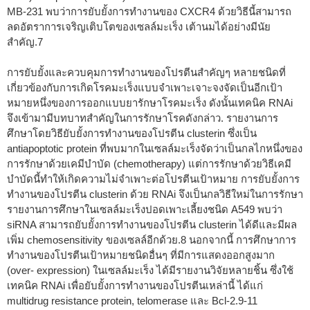
MB-231 พบว่าการยับยั้งการทำงานของ CXCR4 ด้วยวิธีนี้สามารถ
ลดอัตราการเจริญเติบโตของเซลล์มะเร็ง เต้านมได้อย่างมีนัย
สำคัญ.
7
การยับยั้งและควบคุมการทำงานของโปรตีนสำคัญๆ หลายชนิดที่
เกี่ยวข้องกับการเกิดโรคมะเร็งแบบจำเพาะเจาะจงจัดเป็นอีกเป้า
หมายหนึ่งของการออกแบบยารักษาโรคมะเร็ง ดังนั้นเทคนิค RNAi
จึงเข้ามามีบทบาทสำคัญในการรักษาโรคดังกล่าว. รายงานการ
ศึกษาโดยวิธียับยั้งการทำงานของโปรตีน clusterin ซึ่งเป็น
antiapoptotic protein ที่พบมากในเซลล์มะเร็งจัดว่าเป็นกลไกหนึ่งของ
การรักษาด้วยเคมีบำบัด (chemotherapy) แต่การรักษาด้วยวิธีเคมี
บำบัดนี้ทำให้เกิดความไม่จำเพาะต่อโปรตีนเป้าหมาย การยับยั้งการ
ทำงานของโปรตีน clusterin ด้วย RNAi จึงเป็นกลวิธีใหม่ในการรักษา
รายงานการศึกษาในเซลล์มะเร็งปอดเพาะเลี้ยงชนิด A549 พบว่า
siRNA สามารถยับยั้งการทำงานของโปรตีน clusterin ได้ดีและมีผล
เพิ่ม chemosensitivity ของเซลล์อีกด้วย.
8
นอกจากนี้ การศึกษาการ
ทำงานของโปรตีนเป้าหมายชนิดอื่นๆ ที่มีการแสดงออกสูงมาก
(over- expression) ในเซลล์มะเร็ง ได้มีรายงานวิจัยหลายชิ้น ซึ่งใช้
เทคนิค RNAi เพื่อยับยั้งการทำงานของโปรตีนเหล่านี้ ได้แก่
multidrug resistance protein, telomerase และ Bcl-2.
9-11