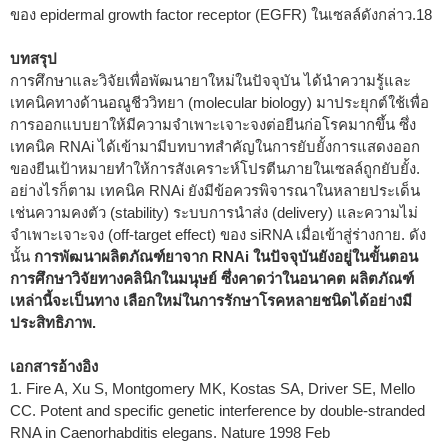
ของ epidermal growth factor receptor (EGFR) ในเซลล์ดังกล่าว.
18
บทสรุป
การศึกษาและวิจัยเพื่อพัฒนายาใหม่ในปัจจุบัน ได้นำความรู้และ
เทคนิคทางด้านอณูชีววิทยา (molecular biology) มาประยุกต์ใช้เพื่อ
การออกแบบยาให้มีความจำเพาะเจาะจงต่อยีนก่อโรคมากขึ้น ซึ่ง
เทคนิค RNAi ได้เข้ามามีบทบาทสำคัญในการยับยั้งการแสดงออก
ของยีนเป้าหมายทำให้การสังเคราะห์โปรตีนภายในเซลล์ถูกยับยั้ง.
อย่างไรก็ตาม เทคนิค RNAi ยังมีข้อควรพิจารณาในหลายประเด็น
เช่นความคงตัว (stability) ระบบการนำส่ง (delivery) และความไม่
จำเพาะเจาะจง (off-target effect) ของ siRNA เมื่อเข้าสู่ร่างกาย. ดัง
นั้น
การพัฒนาผลิตภัณฑ์ยาจาก RNAi ในปัจจุบันยังอยู่ในขั้นตอน
การศึกษาวิจัยทางคลินิกในมนุษย์ ซึ่งคาดว่าในอนาคต ผลิตภัณฑ์
เหล่านี้จะเป็นทาง เลือกใหม่ในการรักษาโรคหลายชนิดได้อย่างมี
ประสิทธิภาพ.
เอกสารอ้างอิง
1. Fire A, Xu S, Montgomery MK, Kostas SA, Driver SE, Mello
CC. Potent and specific genetic interference by double-stranded
RNA in Caenorhabditis elegans. Nature 1998 Feb