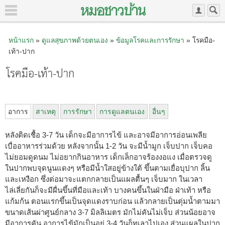
หน้าแรก
»
ดูแลสุขภาพด้วยตนเอง
»
ข้อมูลโรคและการรักษา
» โรคมือ-
เท้า-ปาก
โรคมือ-เท้า-ปาก
อาการ
สาเหตุ
การรักษา
การดูแลตนเอง
อื่นๆ
หลังติดเชื้อ 3-7 วัน เด็กจะมีอาการไข้ และอาจมีอาการอ่อนเพลีย
เบื่ออาหารร่วมด้วย หลังจากนั้น 1-2 วัน จะมีน้ำมูก เจ็บปาก เจ็บคอ
ไม่ยอมดูดนม ไม่อยากกินอาหาร เด็กเล็กอาจร้องงอแง เมื่อตรวจดู
ในปากพบจุดนูนแดงๆ หรือมีน้ำใสอยู่ข้างใต้ ขึ้นตามเยื่อบุปาก ลิ้น
และเหงือก ซึ่งต่อมาจะแตกกลายเป็นแผลตื้นๆ เจ็บมาก ในเวลา
ไล่เลี่ยกันก็จะมีผื่นขึ้นที่มือและเท้า บางคนขึ้นในฝ่ามือ ฝ่าเท้า หรือ
แก้มก้น ตอนแรกขึ้นเป็นจุดแดงราบก่อน แล้วกลายเป็นตุ่มน้ำตามมา
ขนาดเส้นผ่าศูนย์กลาง 3-7 มิลลิเมตร มักไม่คันไม่เจ็บ ส่วนน้อยอาจ
มีอาการคัน อาการไข้มักเป็นอยู่ 3-4 วันก็ทุเลาไปเอง ส่วนแผลในปาก