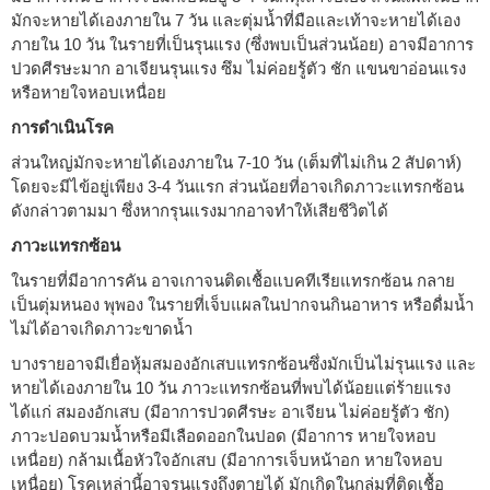
มักจะหายได้เองภายใน 7 วัน และตุ่มน้ำที่มือและเท้าจะหายได้เอง
ภายใน 10 วัน ในรายที่เป็นรุนแรง (ซึ่งพบเป็นส่วนน้อย) อาจมีอาการ
ปวดศีรษะมาก อาเจียนรุนแรง ซึม ไม่ค่อยรู้ตัว ชัก แขนขาอ่อนแรง
หรือหายใจหอบเหนื่อย
การดำเนินโรค
ส่วนใหญ่มักจะหายได้เองภายใน 7-10 วัน (เต็มที่ไม่เกิน 2 สัปดาห์)
โดยจะมีไข้อยู่เพียง 3-4 วันแรก ส่วนน้อยที่อาจเกิดภาวะแทรกซ้อน
ดังกล่าวตามมา ซึ่งหากรุนแรงมากอาจทำให้เสียชีวิตได้
ภาวะแทรกซ้อน
ในรายที่มีอาการคัน อาจเกาจนติดเชื้อแบคทีเรียแทรกซ้อน กลาย
เป็นตุ่มหนอง พุพอง ในรายที่เจ็บแผลในปากจนกินอาหาร หรือดื่มน้ำ
ไม่ได้อาจเกิดภาวะขาดน้ำ
บางรายอาจมีเยื่อหุ้มสมองอักเสบแทรกซ้อนซึ่งมักเป็นไม่รุนแรง และ
หายได้เองภายใน 10 วัน ภาวะแทรกซ้อนที่พบได้น้อยแต่ร้ายแรง
ได้แก่ สมองอักเสบ (มีอาการปวดศีรษะ อาเจียน ไม่ค่อยรู้ตัว ชัก)
ภาวะปอดบวมน้ำหรือมีเลือดออกในปอด (มีอาการ หายใจหอบ
เหนื่อย) กล้ามเนื้อหัวใจอักเสบ (มีอาการเจ็บหน้าอก หายใจหอบ
เหนื่อย) โรคเหล่านี้อาจรุนแรงถึงตายได้ มักเกิดในกลุ่มที่ติดเชื้อ