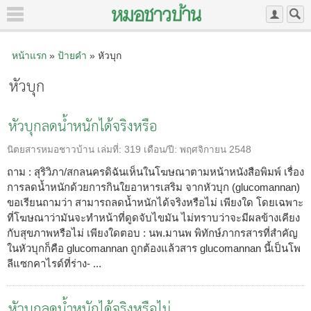
หน้าแรก
»
ป้ายคำ
» หัวบุก
หัวบุก
หัวบุกลดน้ำหนักได้จริงหรือ
นิตยสารหมอชาวบ้าน
เล่มที่:
319
เดือน/ปี:
พฤศจิกายน 2548
ถาม : สุริวิภา/สกลนครดิฉันเห็นในโฆษณาตามหน้าหนังสือพิมพ์ เรื่อง
การลดน้ำหนักด้วยการกินใยอาหารเสริม จากหัวบุก (glucomannan)
ขอเรียนถามว่า สามารถลดน้ำหนักได้จริงหรือไม่ เพียงใด โดยเฉพาะ
ที่โฆษณาว่ามันจะทำหน้าที่ดูดจับไขมัน ไม่ทราบว่าจะมีผลข้างเคียง
กับสุขภาพหรือไม่ เพียงใดตอบ : นพ.มานพ พิทักษ์ภากรสารที่สำคัญ
ในหัวบุกก็คือ glucomannan ถูกต้องแล้วสาร glucomannan นี้เป็นโพ
ลีแซกคาไรด์ที่ร่าง- ...
หัวบุกลดน้ำหนักได้จริงหรือไม่