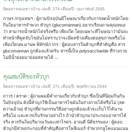
นิตยสารหมอชาวบ้าน
เล่มที่:
274
เดือน/ปี:
กุมภาพันธ์ 2545
ภาษร /กรุงเทพฯ : ผู้ถามปัจจุบันมีโฆษณาเกี่ยวกับการลดน้ำหนักโดย
กินใยอาหารจำพวก หัวบุก (glucomannan) อยากเรียนถามคุณหมอ
ว่า สามารถน้ำหนักได่จริงหรือ เพียงใด โดยเฉพาะที่โฆษณาว่ามันจะ
ทำหน้าที่ดูดจับไขมันไม่ทราบว่าจะมีผลข้างเคียงต่อสุขภาพหรือไม่
เพียงใดนพ.มานพ พิทักษ์ภากร : ผู้ตอบสารในหัวบุกที่สำคัญคือ สาร
glucomannan ถูกต้องแล้วครับ สารนี้เป็น polysaccharide ที่ร่างกาย
ไม่มีน้ำย่อยมาย่อยสลายได้ ...
คุณสมบัติของหัวบุก
นิตยสารหมอชาวบ้าน
เล่มที่:
271
เดือน/ปี:
พฤศจิกายน 2544
ถาวร / ตราด : ผู้ถามผมมีคำถามเกี่ยวกับหัวบุก ซี่งเป็นที่นิยมกินกัน
ในปัจจุบัน ดังนี้หัวบุกใช้เป็นอาหารไขมันในร่างกายได้หรือไม่ (ลด
ความอ้วน) หัวบุกที่ผ่านกรรมวิธีอย่างถูกต้องแล้วจะเก็บไว้ได้นาน
หรือไม่ และควรเก็บรักษาอย่างไร ถ้านำหัวบุกมาประกอบอาหารได้
จริง ควรกินในปริมาณวันละเท่าไรดร. อาณดี นิติธรรมยง : ผู้ตอบ
หัวบุกมีส่วนประกอบที่สำคัญคือสารโพลีเมอร์ จำพวกกลูโคแมนแนน