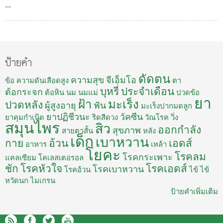
...
ป้ายคำ
ดัดตน
ความสุข
จีเอ็มโอ
ข้อ
ความดันเลือดสูง
ตา
บุหรี่
ประจำเดือน
ต้อกระจก
ต้อหิน
นม
นมแม่
ปวดข้อ
ยา
ฝ้า
มะเร็ง
ปวดหลัง
ผู้สูงอายุ
ฟัน
มะเร็งปากมดลูก
ยาปฏิชีวนะ
วัคซีน
ยาคุมกำเนิด
ริดสีดวง
วัณโรค
วิ่ง
สมุนไพร
สิว
ออกกำลัง
สุขภาพ
สายตาสั้น
หลัง
เด็ก
เบาหวาน
กาย
อ้วน
เอดส์
อาหาร
เหล้า
โยคะ
โรคลม
โรคกระเพาะ
แคลเซียม
โคเลสเตอรอล
ชัก
โรคหัวใจ
โรคเอดส์
โรคเบาหวาน
โรคอ้วน
ไข้
ไข้
หวัดนก
ไมเกรน
ป้ายคำเพิ่มเติม