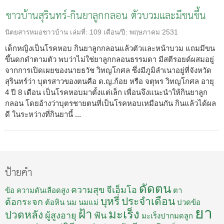
ชาวบ้านสุรินทร์-กินยาลูกกลอน ตัวบวมและมีขนขึ้น
นิตยสารหมอชาวบ้าน
เล่มที่:
109
เดือน/ปี:
พฤษภาคม 2531
เด็กหญิงเป็นโรคหอบ กินยาลูกกลอนแล้วตัวและหน้าบวม แถมมีขน
ขึ้นดกดำตามตัว พบว่าไม่ใช่ยาลูกกลอนธรรมดา มีสตีรอยด์ผสมอยู่
จากการเปิดเผยของนายธวัช วิทญโกศล ซึ่งมีภูมิลำเนาอยู่ที่จังหวัด
สุรินทร์ว่า บุตรสาวของตนคือ ด.ญ.ก้อย หรือ จตุพร วิทญโกศล อายุ
4 ปี 8 เดือน เป็นโรคหอบมาตั้งแต่เล็ก เพื่อนจึงแนะนำให้กินยาลูก
กลอน โดยอ้างว่าบุตรชายตนที่เป็นโรคหอบเหมือนกัน กินแล้วได้ผล
ดี ในระหว่างที่กินยานี้ ...
ป้ายคำ
ดัดตน
ความสุข
จีเอ็มโอ
ข้อ
ความดันเลือดสูง
ตา
บุหรี่
ประจำเดือน
ต้อกระจก
ต้อหิน
นม
นมแม่
ปวดข้อ
ยา
ฝ้า
มะเร็ง
ปวดหลัง
ผู้สูงอายุ
ฟัน
มะเร็งปากมดลูก