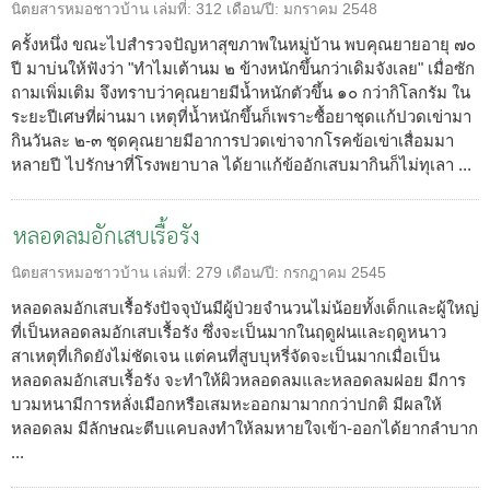
นิตยสารหมอชาวบ้าน
เล่มที่:
312
เดือน/ปี:
มกราคม 2548
ครั้งหนึ่ง ขณะไปสำรวจปัญหาสุขภาพในหมู่บ้าน พบคุณยายอายุ ๗๐
ปี มาบ่นให้ฟังว่า "ทำไมเต้านม ๒ ข้างหนักขึ้นกว่าเดิมจังเลย" เมื่อซัก
ถามเพิ่มเติม จึงทราบว่าคุณยายมีน้ำหนักตัวขึ้น ๑๐ กว่ากิโลกรัม ใน
ระยะปีเศษที่ผ่านมา เหตุที่น้ำหนักขึ้นก็เพราะซื้อยาชุดแก้ปวดเข่ามา
กินวันละ ๒-๓ ชุดคุณยายมีอาการปวดเข่าจากโรคข้อเข่าเสื่อมมา
หลายปี ไปรักษาที่โรงพยาบาล ได้ยาแก้ข้ออักเสบมากินก็ไม่ทุเลา ...
หลอดลมอักเสบเรื้อรัง
นิตยสารหมอชาวบ้าน
เล่มที่:
279
เดือน/ปี:
กรกฎาคม 2545
หลอดลมอักเสบเรื้อรังปัจจุบันมีผู้ป่วยจำนวนไม่น้อยทั้งเด็กและผู้ใหญ่
ที่เป็นหลอดลมอักเสบเรื้อรัง ซึ่งจะเป็นมากในฤดูฝนและฤดูหนาว
สาเหตุที่เกิดยังไม่ชัดเจน แต่คนที่สูบบุหรี่จัดจะเป็นมากเมื่อเป็น
หลอดลมอักเสบเรื้อรัง จะทำให้ผิวหลอดลมและหลอดลมฝอย มีการ
บวมหนามีการหลั่งเมือกหรือเสมหะออกมามากกว่าปกติ มีผลให้
หลอดลม มีลักษณะตีบแคบลงทำให้ลมหายใจเข้า-ออกได้ยากลำบาก
...