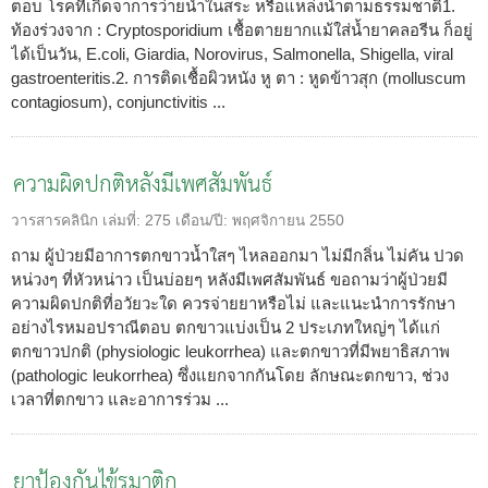
ตอบ โรคที่เกิดจาการว่ายน้ำในสระ หรือแหล่งน้ำตามธรรมชาติ1.
ท้องร่วงจาก : Cryptosporidium เชื้อตายยากแม้ใส่น้ำยาคลอรีน ก็อยู่
ได้เป็นวัน, E.coli, Giardia, Norovirus, Salmonella, Shigella, viral
gastroenteritis.2. การติดเชื้อผิวหนัง หู ตา : หูดข้าวสุก (molluscum
contagiosum), conjunctivitis ...
ความผิดปกติหลังมีเพศสัมพันธ์
วารสารคลินิก
เล่มที่:
275
เดือน/ปี:
พฤศจิกายน 2550
ถาม ผู้ป่วยมีอาการตกขาวน้ำใสๆ ไหลออกมา ไม่มีกลิ่น ไม่คัน ปวด
หน่วงๆ ที่หัวหน่าว เป็นบ่อยๆ หลังมีเพศสัมพันธ์ ขอถามว่าผู้ป่วยมี
ความผิดปกติที่อวัยวะใด ควรจ่ายยาหรือไม่ และแนะนำการรักษา
อย่างไรหมอปราณีตอบ ตกขาวแบ่งเป็น 2 ประเภทใหญ่ๆ ได้แก่
ตกขาวปกติ (physiologic leukorrhea) และตกขาวที่มีพยาธิสภาพ
(pathologic leukorrhea) ซึ่งแยกจากกันโดย ลักษณะตกขาว, ช่วง
เวลาที่ตกขาว และอาการร่วม ...
ยาป้องกันไข้รูมาติก