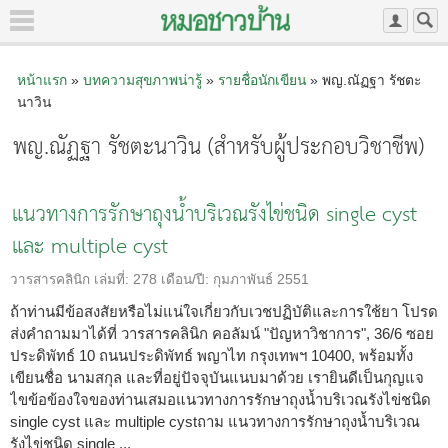
หน้าแรก
»
บทความสุขภาพน่ารู้
»
รายชื่อนักเขียน
» พญ.ณัฏฐา รัชตะ
นาวิน
พญ.ณัฏฐา รัชตะนาวิน (สำหรับผู้ประกอบวิชาชีพ)
แนวทางการรักษาถุงน้ำบริเวณรังไข่ชนิด single cyst
และ multiple cyst
วารสารคลินิก
เล่มที่:
278
เดือน/ปี:
กุมภาพันธ์ 2551
ถ้าท่านมีข้อสงสัยหรือไม่แน่ใจเกี่ยวกับเวชปฏิบัติและการใช้ยา โปรด
ส่งคำถามมาได้ที่ วารสารคลินิก คอลัมน์ "ปัญหาวิชาการ", 36/6 ซอย
ประดิพัทธ์ 10 ถนนประดิพัทธ์ พญาไท กรุงเทพฯ 10400, พร้อมทั้ง
เขียนชื่อ นามสกุล และที่อยู่ปัจจุบันแนบมาด้วย เรายินดีเป็นกุญแจ
ไขข้อข้องใจของท่านเสมอแนวทางการรักษาถุงน้ำบริเวณรังไข่ชนิด
single cyst และ multiple cystถาม แนวทางการรักษาถุงน้ำบริเวณ
รังไข่ชนิด single ...