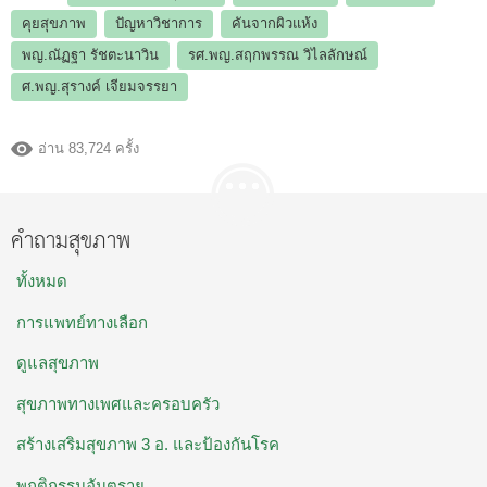
คุยสุขภาพ
ปัญหาวิชาการ
คันจากผิวแห้ง
พญ.ณัฏฐา รัชตะนาวิน
รศ.พญ.สฤกพรรณ วิไลลักษณ์
ศ.พญ.สุรางค์ เจียมจรรยา
อ่าน 83,724 ครั้ง
คำถามสุขภาพ
ทั้งหมด
การแพทย์ทางเลือก
ดูแลสุขภาพ
สุขภาพทางเพศและครอบครัว
สร้างเสริมสุขภาพ 3 อ. และป้องกันโรค
พฤติกรรมอันตราย