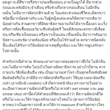
มดลูก จะมีสีขาวหรือขาวปนเหลืองอ่อน อาจเป็นมูกได้ มีมากช่วง
ก่อนและหลังมีประจำเดือน หรือช่วงกึ่งกลางรอบเดือน ไม่มีกลิ่น
เหม็น ไม่มีอาการผิดปกติร่วมด้วย ในแต่ละช่วงของชีวิตจะมีตกขาว
ชนิดนี้มากน้อยต่างกัน และในผู้หญิงแต่ละคนก็มีตกขาวปกติมาก
น้อยต่างกัน ส่วนตกขาวที่มีพยาธิสภาพอาจเกิดได้จากเนื้องอก มะเร็ง
หรือการติดเชื้อของอวัยวะสืบพันธุ์สตรี โดยมีลักษณะตกขาวมีเลือด
ปน หรือเขียวเป็นหนอง หรือขาวเป็นแผ่น กลิ่นเหม็น มีอาการคันมาก
ปัสสาวะแสบขัด ปวดท้องน้อย หรือเป็นไข้ร่วมด้วย ตกขาวชนิดหลัง
นี้จะต้องได้รับการวินิจฉัยหาสาเหตุที่ถูกต้อง และให้การดูแลรักษา
ไปตามนั้น
สำหรับกรณีคำถาม ลักษณะทางกายภาพของตกขาวซึ่งใส ไม่มีกลิ่น
และไม่มีอาการคัน ไม่บ่งไปในทางมีพยาธิสภาพ อย่างไรก็ตาม ควร
ถามประวัติเพิ่มเติมอื่น เช่น เป็นมานานเท่าไหร่ เป็นทุกครั้งหลังมีเพศ
สัมพันธ์หรือไม่ สามีมีอาการผิดปกติหรือเปล่า ใช้ถุงยางอนามัยหรือ
เปล่า (อาจมีแพ้ condom) แล้วก็ตรวจหน้าท้อง ตรวจภายในอย่าง
ละเอียดว่าพบความผิดปกติใดหรือไม่ ควรทำ wet smear และ pap
smear เสมอ เท่านี้คงได้คำตอบที่ชัดเจนแล้วว่า มีความผิดปกติใด
หรือไม่ และจะให้การดูแลรักษาอย่างไรต่อไป (ตามการวินิจฉัย)
หากพบว่าเป็นตกขาวปกติ ควรให้การ reassure สำหรับตกขาวใสๆ