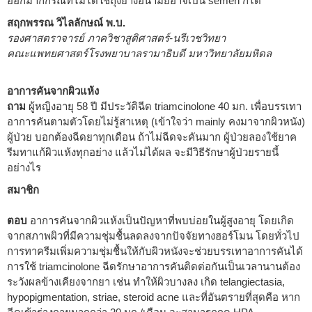
ออกมากกรณีที่ไม่ได้ใช้ถุงยางอนามัยอาจเป็น semen ก็ได้
สฤกพรรณ วิไลลักษณ์ พ.บ.
รองศาสตราจารย์ ภาควิชาสูติศาสตร์-นรีเวชวิทยา
คณะแพทยศาสตร์โรงพยาบาลรามาธิบดี มหาวิทยาลัยมหิดล
อาการคันจากผิวแห้ง
ถาม
ผู้หญิงอายุ 58 ปี มีประวัติฉีด triamcinolone 40 มก. เพื่อบรรเทา
อาการคันตามตัวโดยไม่รู้สาเหตุ (เข้าใจว่า mainly คงมาจากผิวหนัง)
ผู้ป่วย บอกต้องฉีดยาทุกเดือน ถ้าไม่ฉีดจะคันมาก ผู้ป่วยลองใช้ยาค
รีมทาแก้ผิวแห้งทุกอย่าง แล้วไม่ได้ผล จะมีวิธีรักษาผู้ป่วยรายนี้
อย่างไร
สมาชิก
ตอบ
อาการคันจากผิวแห้งเป็นปัญหาที่พบบ่อยในผู้สูงอายุ โดยเกิด
จากสภาพผิวที่มีความชุ่มชื้นลดลงจากปัจจัยทางฮอร์โมน โดยทั่วไป
การทาครีมเพิ่มความชุ่มชื้นให้กับผิวหนังจะช่วยบรรเทาอาการคันได้
การใช้ triamcinolone ฉีดรักษาอาการคันติดต่อกันเป็นเวลานานต้อง
ระวังผลข้างเคียงจากยา เช่น ทำให้ผิวบางลง เกิด telangiectasia,
hypopigmentation, striae, steroid acne และที่อันตรายที่สุดคือ หาก