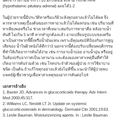
ฉีดเข้าร่างกายมากกว่า 20 มก./เดือน จะสามารถกด HPA
(hypothalamic-pituitary-adrenal) axisได้
1-2
ในผู้ป่วยรายนี้มีประวัติทาครีมแก้ผิวแห้งทุกอย่างแล้วไม่ได้ผล จึง
ควรหาสาเหตุเบื้องต้นของการทายาแล้วไม่ได้ผลก่อน เช่น ปริมาณที่
ทาเพียงพอหรือไม่ ช่วงเวลาที่เหมาะสมกับการทายาคือ หลังอาบน้ำ
ทันที ไม่เกิน 5 นาที หากทำถูกต้องแล้ว อาจเปลี่ยนรูปแบบของครีม
มาเป็นสารพวกขี้ผึ้งหรือน้ำมันแทน เพราะมีคุณสมบัติป้องกันการสูญ
เสียของ น้ำในผิวหนังได้ดีกว่า
3
นอกจากนี้ต้องปรับเปลี่ยนพฤติกรรม
ที่ทำให้เกิดอาการคันได้ง่าย เช่น การอาบน้ำบ่อย อาบน้ำอุ่น หรืออยู่
ในห้องปรับอากาศเป็นเวลานาน และต้องมองหาสาเหตุอื่นที่ทำให้
เกิดอาการคันร่วมด้วย เช่น โรคประจำตัวของผู้ป่วย การใช้ยาบาง
ชนิด เป็นต้น ถ้าแก้ไขทุกอย่างแล้วยังไม่ดีขึ้น แนะนำให้ผู้ป่วยพบ
แพทย์ผู้เชี่ยวชาญเพื่อหาสาเหตุของอาการคันต่อไป
4
เอกสารอ้างอิง
1. Baxter JD. Advances in glucocorticoids therapy. Adv Intern
Med 2000;45:317.
2. Williams LC, Nesbitt LT Jr. Update on systemic
glucocorticosteroids in dermatology. Dermatol Clin 2001;19:63.
3. Leslie Bauman. Moisturizerizing agents. In : Leslie Bauman.