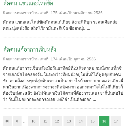
ดัดตน แขนและไหล่ขัด
นิตยสารหมอชาวบ้าน
เล่มที่:
175
เดือน/ปี:
พฤศจิกายน 2536
ดัดตน แขนและไหล่ขัดดัดตนแก้เกียจ สังกะสีดีบุก ระคนเจือหล่อ
คณะนุ่งหนังสือ สถิตไว้กามันตะกีเขือ ข้อยหนุ่ม ...
ดัดตนแก้อาการเจ็บหลัง
นิตยสารหมอชาวบ้าน
เล่มที่:
174
เดือน/ปี:
ตุลาคม 2536
ดัดตนแก้อาการเจ็บหลังเมื่อวันอาทิตย์ที่29 สิงหาคม ผมนั่งรถแท็กซี่
จากเอกมัยไปคลองจั่น ในระหว่างที่ผมนั่งอยู่ในนั้นก็ได้พูดคุยกับคน
ขับ ถามถึงสารทุกข์สุกดิบเขาว่าเป็นอย่างไรบ้างเขาบอกผมว่าเดี๋ยวนี้
หาเงินยากเนื่องจากการจราจรติดขัดมาก ออกรถมาวิ่งได้ไม่กี่เที่ยวก็
ต้องรีบส่งกะแล้ว ยังไม่ทันหาเงินได้ตามที่ต้องการเลย เขาก็บ่นต่อไป
ว่า วันนี้ไม่อยากจะออกรถเลย แต่ก็จำเป็นต้องออก ...
…
10
11
12
13
14
15
16
17