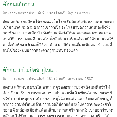
ดัดตนแก้กร่อน
นิตยสารหมอชาวบ้าน
เล่มที่:
182
เดือน/ปี:
มิถุนายน 2537
ดัดตนแก้กร่อนมีคนไข้ของผมเป็นโรคเส้นท้องตึงกันหลายคน พอเขา
เข้ามานวด ผมถามอาการเขาว่าเป็นอะไร เขาบอกว่าเส้นท้องตึงทั้ง
สองข้างและปวดเมื่อยไปทั้งตัว ผมจึงส่งให้หมอนวดคนตาบอดนวด
ตามวิธีการของผมคือนวดไปทั้งตัวก่อน เสร็จแล้วผมก็ให้หมอนวดใช้
ท่านั่งทับท้อง แล้วผมก็ให้เขาทำท่าฤาษีดัดตนที่ผมเขียนมาข้างบนนี้
คนไข้ของผมบอกว่าหลังจากถูกนั่งทับท้องแล้ว ...
ดัดตน แก้ลมปัตฆาฏในเอว
นิตยสารหมอชาวบ้าน
เล่มที่:
181
เดือน/ปี:
พฤษภาคม 2537
ดัดตน แก้ลมปัตฆาฏในเอวสาเหตุของอาการปวดหลัง ผมคิดว่าไม่
ต้องเขียนอธิบาย เพราะหมอชาวบ้านเล่มที่แล้วเขียนโดยนายแพทย์
ธวัช ประสาทฤทธา ได้บอกสาเหตุไว้มากแล้ว และเรื่องลมปัตฆาฏทั้ง
อาการ รวมทั้งวิธีแก้ด้วยการนวดก็มีคำอธิบายในตำราของพระยาวิ
ชยาบดี (กล่อม)เมื่อต้นเดือนนี้พบสุภาพสตรีท่านหนึ่ง เขาบอกว่าปวด
หลัง ผมได้ซักถามอาการของเขา เขาบอกว่าเขามาจากอเมริกาได้