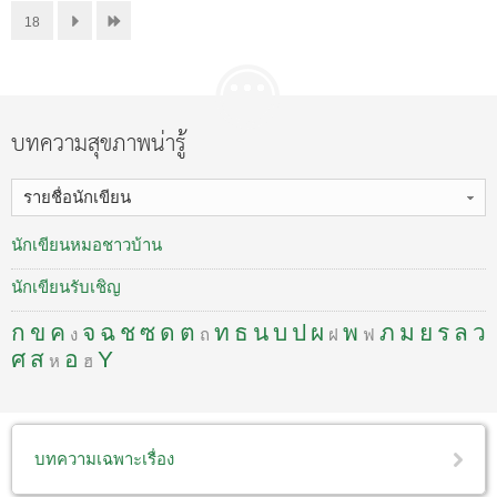
18
บทความสุขภาพน่ารู้
รายชื่อนักเขียน
นักเขียนหมอชาวบ้าน
นักเขียนรับเชิญ
ก
ข
ค
จ
ฉ
ช
ซ
ด
ต
ท
ธ
น
บ
ป
ผ
พ
ภ
ม
ย
ร
ล
ว
ง
ถ
ฝ
ฟ
ศ
ส
อ
Y
ห
ฮ
บทความเฉพาะเรื่อง