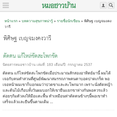
หน้าแรก
»
บทความสุขภาพน่ารู้
»
รายชื่อนักเขียน
» พิศิษฐ เบญจมงคง
วารี
พิศิษฐ เบญจมงคงวารี
ดัดตน แก้ไหล่ขัดสะโพกขัด
นิตยสารหมอชาวบ้าน
เล่มที่:
183
เดือน/ปี:
กรกฎาคม 2537
ดัดตน แก้ไหล่ขัดสะโพกขัดเมื่อประมาณสักสองอาทิตย์มานี้ ผมได้
เจอกับคนทำสวนที่ศูนย์พัฒนาสมรรถภาพคนตาบอดปาดเกร็ด พอ
เจอหน้าผมเขาก็บอกผมว่าปวดขาและสะโพกมาก เพราะนั่งตัดหญ้า
และต้นไม้เกือบทั้งวันผมบอกให้เขายืนแยกขาห่างกันพอควรแล้ว
ค่อยๆก้มตัวลงให้มือแตะพื้น ทำเหมือนท่าดัดตนข้างๆนี้พอเขาทำ
เสร็จแล้วและยืนขึ้นตามเดิม ...