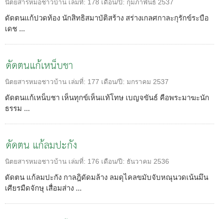
นิตยสารหมอชาวบ้าน
เล่มที่:
178
เดือน/ปี:
กุมภาพันธ์ 2537
ดัดตนแก้ปวดท้อง นักสิทธิสมาบัติสร้าง สร่างเกลศกาละกุรักข์ระบือ
เดช ...
ดัดตนแก้เหน็บชา
นิตยสารหมอชาวบ้าน
เล่มที่:
177
เดือน/ปี:
มกราคม 2537
ดัดตนแก้เหน็บชา เห็นทุกข์เห็นแท้โทษ เบญจขันธ์ คือพระมาฆะนัก
ธรรม ...
ดัดตน แก้ลมปะกัง
นิตยสารหมอชาวบ้าน
เล่มที่:
176
เดือน/ปี:
ธันวาคม 2536
ดัดตน แก้ลมปะกัง กาลฎิดัดมล้าง ลมดุไคลขมับจับหณุนวดเน้นมึน
เศียรมืดจักษุ เสื่อมส่าง ...