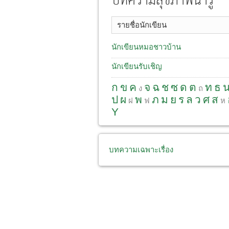
บทความสุขภาพน่ารู้
รายชื่อนักเขียน
นักเขียนหมอชาวบ้าน
นักเขียนรับเชิญ
ก
ข
ค
จ
ฉ
ช
ซ
ด
ต
ท
ธ
ง
ถ
ป
ผ
พ
ภ
ม
ย
ร
ล
ว
ศ
ส
ฝ
ฟ
ห
Y
บทความเฉพาะเรื่อง