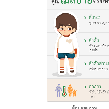
ศีรษะ
หู ตา คอ จมูก
ลำตัว
ท้อง แขน มือ 
ภายใน
ลำตัวส่วนล
อวัยวะเพศ ขา 
อาการ
ทั่วไป ไข้หวัด 
ฯลฯ
ข้อมูลสุขภาพ