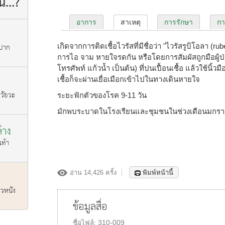
อาการ
สาเหตุ
การรักษา
กา
 ปาก
เกิดจากการติดเชื้อไวรัสที่มีชื่อว่า "ไวรัสรูบิโอลา (r
การไอ จาม หายใจรดกัน หรือโดยการสัมผัสถูกมือผู้ป่ว
โทรศัพท์ แก้วน้ำ เป็นต้น) ที่ปนเปื้อนเชื้อ แล้วใช้นิ้วมื
เชื้อก็จะผ่านเยื่อเมือกเข้าไปในทางเดินหายใจ
อวัยวะ
ระยะฟักตัวของโรค 9-11 วัน
มักพบระบาดในโรงเรียนและชุมชนในช่วงเดือนมกร
่าง
เท้า
อ่าน 14,426 ครั้ง
พิมพ์หน้านี้
ผิวหนัง
ข้อมูลสื่อ
ชื่อไฟล์:
310-009